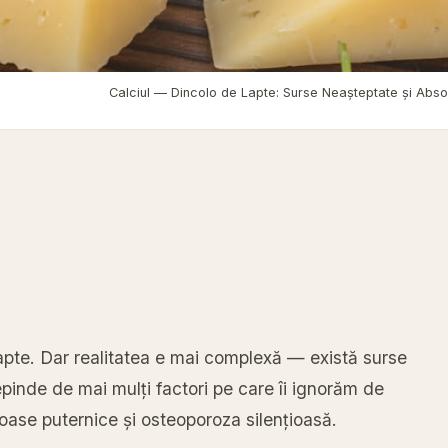
entație sănătoasă
›
Calciul — Dincolo de Lapte: Surse Neașteptate și Abso
apte. Dar realitatea e mai complexă — există surse
depinde de mai mulți factori pe care îi ignorăm de
e oase puternice și osteoporoza silențioasă.