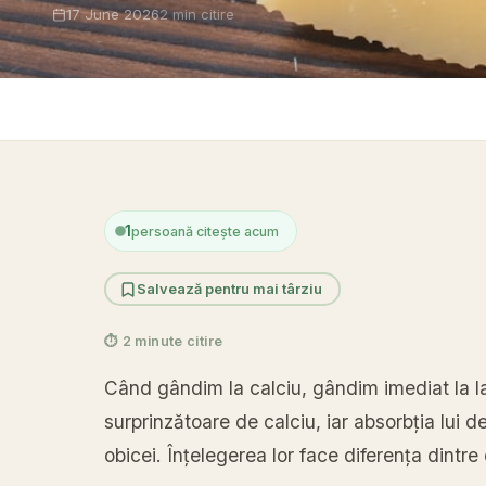
17 June 2026
2 min citire
Acasă
›
Alim
1
persoană citește acum
Salvează pentru mai târziu
⏱ 2 minute citire
Când gândim la calciu, gândim imediat la l
surprinzătoare de calciu, iar absorbția lui 
obicei. Înțelegerea lor face diferența dintr