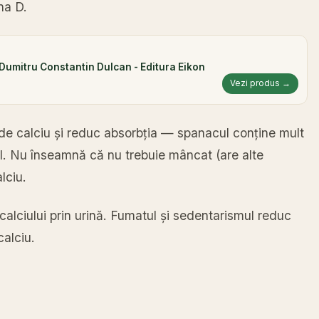
na D.
- Dumitru Constantin Dulcan - Editura Eikon
Vezi produs →
 de calciu și reduc absorbția — spanacul conține mult
el. Nu înseamnă că nu trebuie mâncat (are alte
lciu.
calciului prin urină. Fumatul și sedentarismul reduc
calciu.