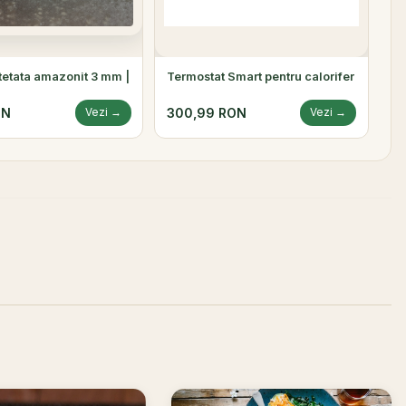
atetata amazonit 3 mm |
Termostat Smart pentru calorifer
ON
300,99 RON
Vezi →
Vezi →