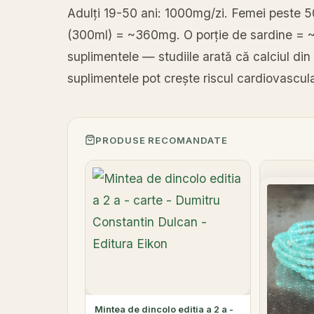
Adulți 19-50 ani: 1000mg/zi. Femei peste 5
(300ml) = ~360mg. O porție de sardine = ~
suplimentele — studiile arată că calciul din
suplimentele pot crește riscul cardiovascul
PRODUSE RECOMANDATE
Mintea de dincolo editia a 2 a -