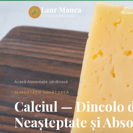
Laur Manea
Acas
Sănătate Naturală
Acasă
›
Alimentație sănătoasă
ALIMENTAȚIE SĂNĂTOASĂ
Calciul — Dincolo 
Neașteptate și Abs