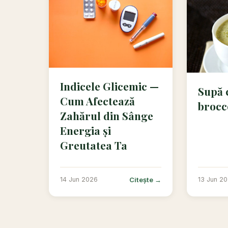
Indicele Glicemic —
Supă 
Cum Afectează
brocc
Zahărul din Sânge
Energia și
Greutatea Ta
Citește →
14 Jun 2026
13 Jun 2