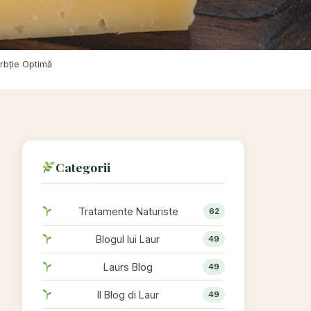
rbție Optimă
Categorii
Tratamente Naturiste
62
Blogul lui Laur
49
Laurs Blog
49
Il Blog di Laur
49