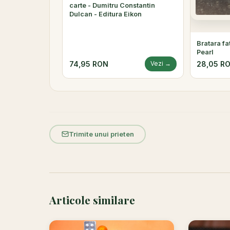
carte - Dumitru Constantin
Dulcan - Editura Eikon
Bratara f
Pearl
74,95 RON
28,05 R
Vezi →
Trimite unui prieten
Articole similare