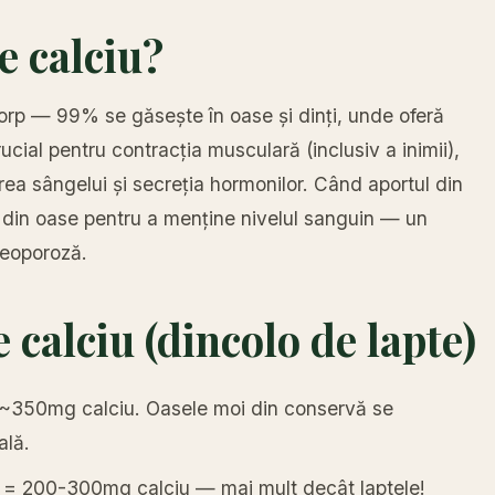
e calciu?
corp — 99% se găsește în oase și dinți, unde oferă
ucial pentru contracția musculară (inclusiv a inimii),
ea sângelui și secreția hormonilor. Când aportul din
iu din oase pentru a menține nivelul sanguin — un
teoporoză.
 calciu (dincolo de lapte)
~350mg calciu. Oasele moi din conservă se
ală.
= 200-300mg calciu — mai mult decât laptele!