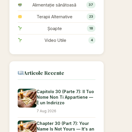
Alimentație sănătoasă
37
Terapii Alternative
23
Șoapte
18
Video Utile
4
Articole Recente
Capitolo 30 (Parte 7): Il Tuo
Nome Non Ti Appartiene —
È un Indirizzo
7 Aug 2026
Chapter 30 (Part 7): Your
Name Is Not Yours — It's an