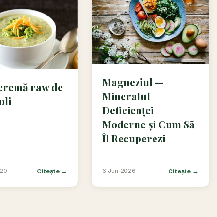
Magneziul —
cremă raw de
Mineralul
oli
Deficienței
Moderne și Cum Să
Îl Recuperezi
Citește →
Citește →
020
6 Jun 2026