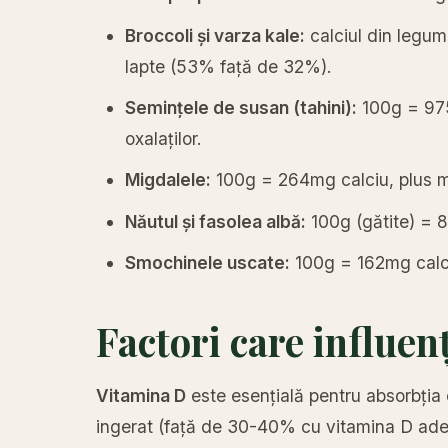
Broccoli și varza kale:
calciul din legum
lapte (53% față de 32%).
Semințele de susan (tahini):
100g = 975
oxalaților.
Migdalele:
100g = 264mg calciu, plus m
Năutul și fasolea albă:
100g (gătite) = 
Smochinele uscate:
100g = 162mg calciu
Factori care influen
Vitamina D
este esențială pentru absorbția 
ingerat (față de 30-40% cu vitamina D ade