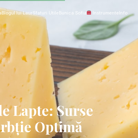
a
Blogul lui Laur
Sfaturi Utile
Bunica Sofia
Instrumente
Info
de Lapte: Surse
orbție Optimă