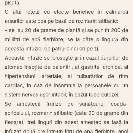
pisată.
O altă rețetă cu efecte benefice în calmarea
arsurilor este cea pe bază de rozmarin sălbatic:
– se iau 20 de grame de plantă și se pun în 200 de
mililitri de apă fierbinte; se ia câte o lingură din
această infuzie, de patru-cinci ori pe zi.
Această infuzie se folosește și în cazul durerilor de
stomac însoțite de balonări,
al
gastritei cronice,
al
hipertensiunii arteriale,
al
tulburărilor de ritm
cardiac, în caz de insomnie
la
persoanele cu un
sistem nervos ușor iritabil, în cazul tuberculozei.
Se amestecă frunze de sunătoare,
coada
-
șoricelului, rozmarin sălbatic (
câte
20 de grame din
fiecare); trei linguri din acest amestec se lasă
la
infuzat două ore într-un litru de apă fierbinte, apoi