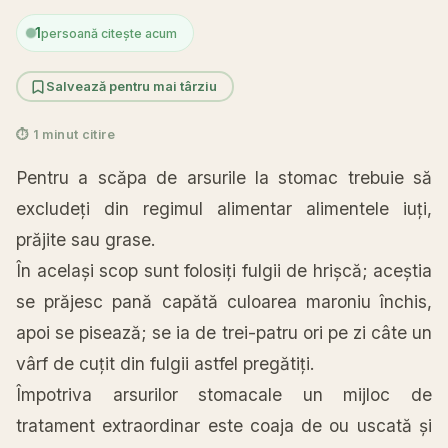
1
persoană citește acum
Salvează pentru mai târziu
⏱ 1 minut citire
Pentru a scăpa de arsurile
la
stomac trebuie să
excludeți din regimul alimentar alimentele iuți,
prăjite
sau
grase.
În același
scop
sunt
folosiți fulgii de hrișcă; aceștia
se prăjesc pană capătă culoarea maroniu închis,
apoi se pisează; se ia de trei-patru ori pe zi câte un
vârf de cuțit din fulgii astfel pregătiți.
Împotriva arsurilor stomacale un mijloc de
tratament extraordinar este
coaja
de ou uscată și