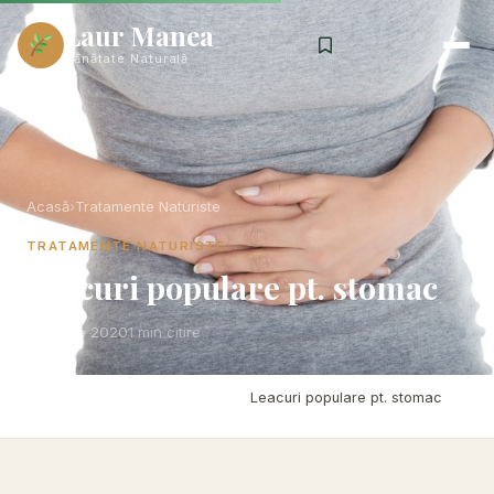
Laur Manea
Sănătate Naturală
Acasă
›
Tratamente Naturiste
TRATAMENTE NATURISTE
Leacuri populare pt. stomac
1 June 2020
1 min citire
Acasă
›
Tratamente Naturiste
›
Leacuri populare pt. stomac