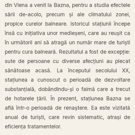
din Viena a venit
la
Bazna, pentru a studia efectele
sării
de-acolo, precum
și
ale climatului zonei,
propice curelor balneare. Istoricul
stațiunii
începe
însă
cu
inițiativa
unor
medieșeni
, care au
reușit
ca
în
următorii
ani
să
atragă
un
număr
mare
de
turiști
pentru
cura
balneară
. Rezultatul a fost de
excepție
:
sute
de persoane cu diverse
afecțiuni
au plecat
sănătoase
acasă
.
La
începutul
secolului XX,
stațiunea
a cunoscut o
perioadă
de dezvoltare
substanțială
, dobândindu-
și
o
faimă
care a trecut
de hotarele
țării
.
În
prezent,
stațiunea
Bazna se
află
într
-o
perioadă
de
renaștere
. Ea este
vizitată
anual de
turiști
, care revin sistematic,
atrași
de
eficiența
tratamentelor.