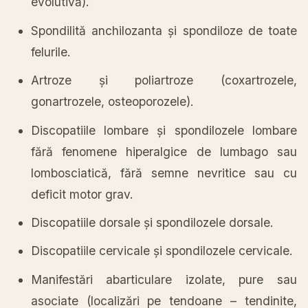
evolutivă
).
Spondilită
anchilozanta
și
spondiloze de toate
felurile.
Artroze
și
poliartroze (coxartrozele,
gonartrozele, osteoporozele).
Discopatiile lombare
și
spondilozele lombare
fără
fenomene hiperalgice de lumbago
sau
lombosciatică
,
fără
semne nevritice
sau
cu
deficit motor grav.
Discopatiile dorsale
și
spondilozele dorsale.
Discopatiile cervicale
și
spondilozele cervicale.
Manifestări
abarticulare izolate, pure
sau
asociate (
localizări
pe tendoane – tendinite,