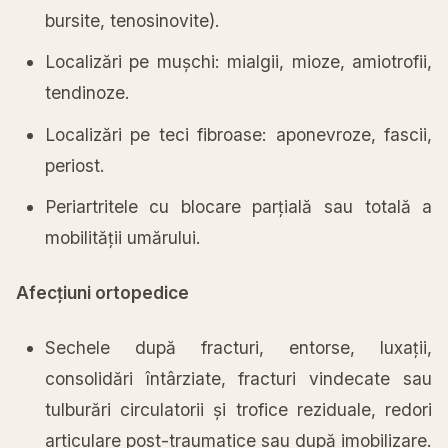
bursite, tenosinovite).
Localizări
pe
mușchi
: mialgii, mioze, amiotrofii,
tendinoze.
Localizări
pe teci fibroase: aponevroze, fascii,
periost.
Periartritele cu blocare
parțială
sau
totală
a
mobilității
umărului
.
Afecțiuni ortopedice
Sechele după fracturi, entorse, luxații,
consolidări întârziate, fracturi vindecate
sau
tulburări circulatorii
și
trofice reziduale, redori
articulare post-traumatice
sau
după
imobilizare.