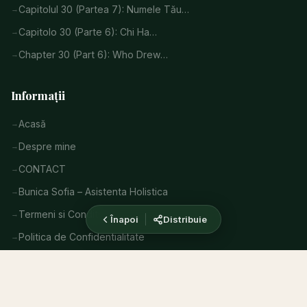
Capitolul 30 (Partea 7): Numele Tău…
Capitolo 30 (Parte 6): Chi Ha…
Chapter 30 (Part 6): Who Drew…
Informații
Acasă
Despre mine
CONTACT
Bunica Sofia – Asistenta Holistica
Termeni si Conditii
Înapoi
Distribuie
Politica de Confidentialitate
Informațiile de pe acest site au scop educativ. Consultați
întotdeauna un medic înainte de a urma orice tratament.