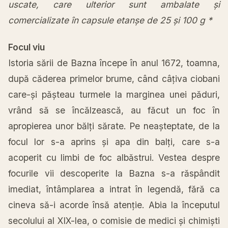
uscate, care ulterior sunt ambalate și
comercializate în capsule etanșe de 25 și 100 g *
Focul viu
Istoria
sării
de Bazna
începe
în
anul 1672,
toamna
,
după
căderea
primelor brume,
când
câțiva
ciobani
care-
și
pășteau
turmele
la
marginea
unei
păduri
,
vrând
să
se
încălzească
, au
făcut
un foc
în
apropierea unor
bălți
sărate
. Pe
neașteptate
, de
la
focul lor s-a aprins
și
apa
din
balți
, care s-a
acoperit cu limbi de foc
albăstrui
. Vestea despre
focurile vii descoperite
la
Bazna s-a
răspândit
imediat,
întâmplarea
a
intrat
în
legendă
,
fără
ca
cineva
să
-i acorde
însă
atenție
. Abia
la
începutul
secolului
al
XIX-lea, o comisie de medici
și
chimiști