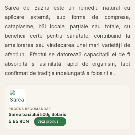
Sarea
de Bazna este un remediu natural cu
aplicare
externă
, sub
forma
de comprese,
cataplasme,
băi
locale,
parțiale
sau
totale, cu
beneficii certe pentru
sănătate
, contribuind
la
ameliorarea
sau
vindecarea unei
mari
varietăți
de
afecțiuni
. Efectul se
datorează
capacității
ei de fi
absorbită
și
asimilată
rapid
de organism, fapt
confirmat de
tradiția
îndelungată
a folosirii ei.
PRODUS RECOMANDAT
Sarea baciului 500g Solaris
5,95 RON
Vezi produs →