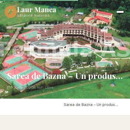
Laur Manea
Sănătate Naturală
Acasă
›
Tratamente Naturiste
TRATAMENTE NATURISTE
Sarea de Bazna – Un produs…
1 June 2020
4 min citire
Acasă
›
Tratamente Naturiste
›
Sarea de Bazna – Un produs…