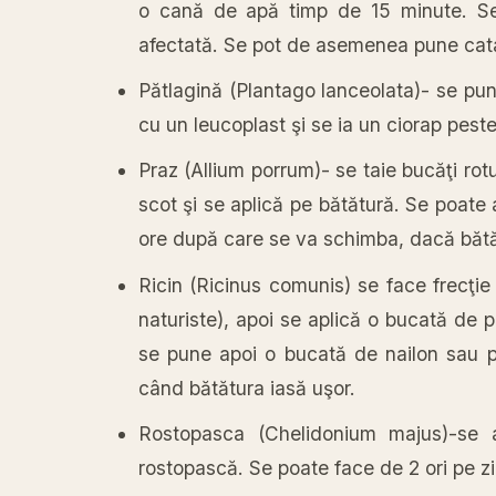
o cană de apă timp de 15 minute. Se
afectată. Se pot de asemenea pune cata
Pătlagină (Plantago lanceolata)- se pu
cu un leucoplast şi se ia un ciorap pest
Praz (Allium porrum)- se taie bucăţi rot
scot şi se aplică pe bătătură. Se poate
ore după care se va schimba, dacă bătă
Ricin (Ricinus comunis) se face frecţie
naturiste), apoi se aplică o bucată de pr
se pune apoi o bucată de nailon sau p
când bătătura iasă uşor.
Rostopasca (Chelidonium majus)-se a
rostopască. Se poate face de 2 ori pe z