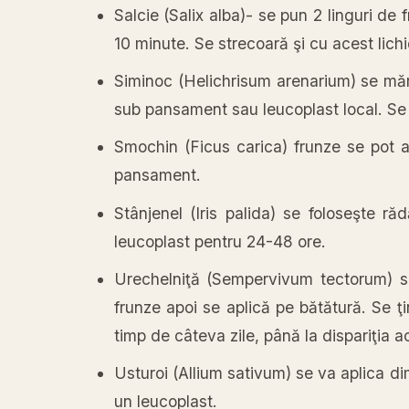
Salcie (Salix alba)- se pun 2 linguri de 
10 minute. Se strecoară şi cu acest lich
Siminoc (Helichrisum arenarium) se măr
sub pansament sau leucoplast local. Se 
Smochin (Ficus carica) frunze se pot a
pansament.
Stânjenel (Iris palida) se foloseşte r
leucoplast pentru 24-48 ore.
Urechelniţă (Sempervivum tectorum) s
frunze apoi se aplică pe bătătură. Se 
timp de câteva zile, până la dispariţia ac
Usturoi (Allium sativum) se va aplica dim
un leucoplast.