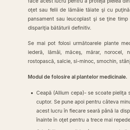
face acest lucru pentru a proteja pielea din
oţet sau felii de lămâie tăiate şi cu puţi
pansament sau leucoplast şi se ţine timp
dispariţia bătăturii definitiv.
Se mai pot folosi următoarele plante med
iederă, lămâi, măceş, mărar, norocel, n
rostopască, salcie, si-minoc, smochin, stânj
Modul de folosire al plantelor medicinale.
Ceapă (Allium cepa)- se scoate pieliţa 
cuptor. Se pune apoi pentru câteva minut
acest lucru în fiecare seară până la dis
înainte în oţet pentru a trece mai reped