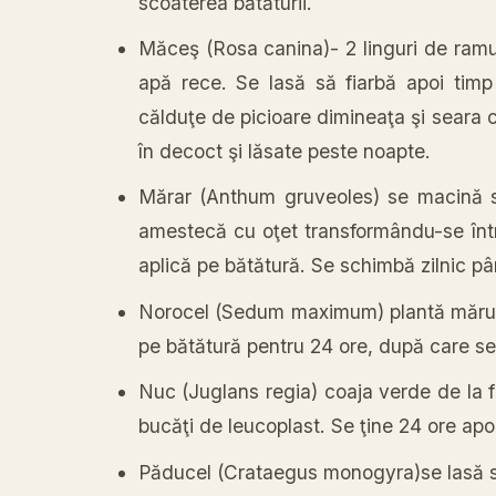
scoaterea bătăturii.
Măceş (Rosa canina)- 2 linguri de ramur
apă rece. Se lasă să fiarbă apoi tim
călduţe de picioare dimineaţa şi seara
în decoct şi lăsate peste noapte.
Mărar (Anthum gruveoles) se macină se
amestecă cu oţet transformându-se într
aplică pe bătătură. Se schimbă zilnic pâ
Norocel (Sedum maximum) plantă mărunţ
pe bătătură pentru 24 ore, după care s
Nuc (Juglans regia) coaja verde de la fru
bucăţi de leucoplast. Se ţine 24 ore ap
Păducel (Crataegus monogyra)se lasă să 