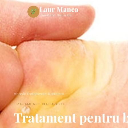
Laur Manea
Acas
Sănătate Naturală
Acasă
›
Tratamente Naturiste
TRATAMENTE NATURISTE
Tratament pentru b