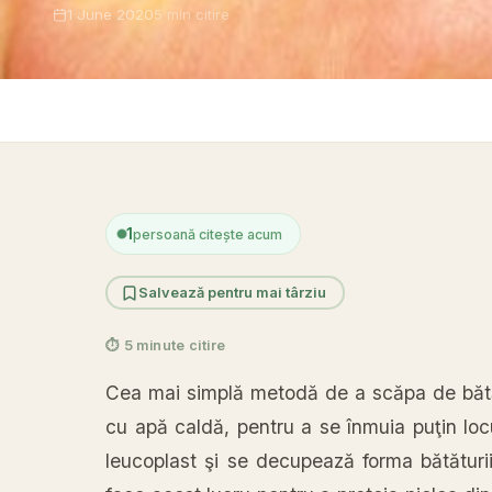
1 June 2020
5 min citire
1
persoană citește acum
Salvează pentru mai târziu
⏱ 5 minute citire
Cea mai simplă metodă de a scăpa de bătăt
cu apă caldă, pentru a se înmuia puţin loc
leucoplast şi se decupează forma bătăturii 