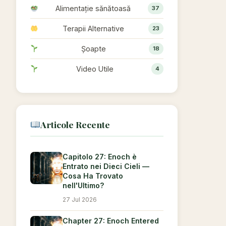
Alimentație sănătoasă
37
Terapii Alternative
23
Șoapte
18
Video Utile
4
Articole Recente
Capitolo 27: Enoch è
Entrato nei Dieci Cieli —
Cosa Ha Trovato
nell'Ultimo?
27 Jul 2026
Chapter 27: Enoch Entered