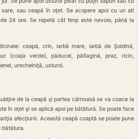
 jur. Se pune apoi usturoi pisat cu puţin săpun sau cu
nă sare, sau ceapă în oţet. Se acopere apoi cu un alt
 de 24 ore. Se repetă cât timp este nevoie, până la
icinale: ceapă, crin, iarbă mare, iarbă de Şoldină,
uc (coaja verde), păducel, pătlagină, praz, ricin,
enel, urechelniţă, usturoi.
subţire de la ceapă şi partea cărnoasă se va coace la
e în oţet şi se aplică apoi pe bătătură. Se poate face
pariţia afecţiunii. Această ceapă coaptă se poate pune
e bătătura.