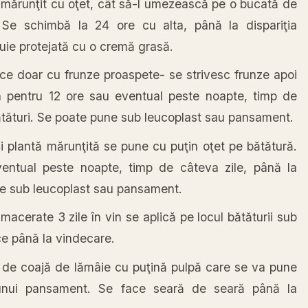
 mărunţit cu oţet, cât să-l umezească pe o bucată de
 Se schimbă la 24 ore cu alta, până la dispariţia
buie protejată cu o cremă grasă.
ace doar cu frunze proaspete- se strivesc frunze apoi
a pentru 12 ore sau eventual peste noapte, timp de
bătături. Se poate pune sub leucoplast sau pansament.
i plantă mărunţită se pune cu puţin oţet pe bătătură.
entual peste noapte, timp de câteva zile, până la
une sub leucoplast sau pansament.
acerate 3 zile în vin se aplică pe locul bătăturii sub
ce până la vindecare.
ţă de coajă de lămâie cu puţină pulpă care se va pune
l unui pansament. Se face seară de seară până la