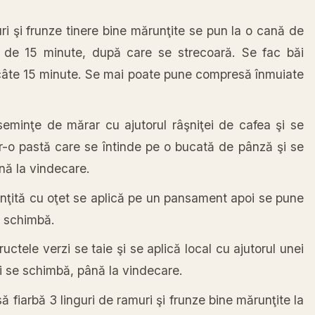
i şi frunze tinere bine mărunţite se pun la o cană de
p de 15 minute, după care se strecoară. Se fac băi
 câte 15 minute. Se mai poate pune compresă înmuiate
minţe de mărar cu ajutorul râşniţei de cafea şi se
-o pastă care se întinde pe o bucată de pânză şi se
nă la vindecare.
ită cu oţet se aplică pe un pansament apoi se pune
e schimbă.
ctele verzi se taie şi se aplică local cu ajutorul unei
oi se schimbă, până la vindecare.
fiarbă 3 linguri de ramuri şi frunze bine mărunţite la