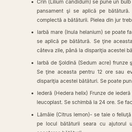
Crin (Lilium candidum) se pune un bulb
pansament şi se aplică pe bătătură.
complectă a bătăturii. Pielea din jur tre
Iarbă mare (Inula helanium) se poate f
se aplică pe bătătură. Se ţine aceast
câteva zile, până la dispariţia acestei 
Iarbă de Şoldină (Sedum acre) frunze ş
Se ţine aceasta pentru 12 ore sau ev
dispariţia acestei bătături. Se poate p
Iederă (Hedera helix) Frunze de iederă m
leucoplast. Se schimbă la 24 ore. Se fa
Lămâie (Citrus lemon)- se taie o feliu
pe locul bătăturii seara cu ajutoru