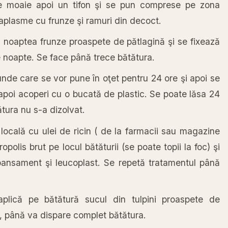
 moaie apoi un tifon şi se pun comprese pe zona
plasme cu frunze şi ramuri din decoct.
n noaptea frunze proaspete de pătlagină şi se fixează
e noapte. Se face până trece bătătura.
unde care se vor pune în oţet pentru 24 ore şi apoi se
 apoi acoperi cu o bucată de plastic. Se poate lăsa 24
tura nu s-a dizolvat.
 locală cu ulei de ricin ( de la farmacii sau magazine
opolis brut pe locul bătăturii (se poate topii la foc) şi
ansament şi leucoplast. Se repetă tratamentul până
plică pe bătătură sucul din tulpini proaspete de
i, până va dispare complet bătătura.