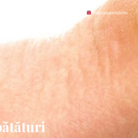
a
Blogul lui Laur
Sfaturi Utile
Bunica Sofia
Instrumente
Info
ătături