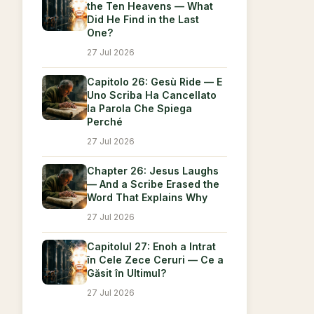
the Ten Heavens — What
Did He Find in the Last
One?
27 Jul 2026
Capitolo 26: Gesù Ride — E
Uno Scriba Ha Cancellato
la Parola Che Spiega
Perché
27 Jul 2026
Chapter 26: Jesus Laughs
— And a Scribe Erased the
Word That Explains Why
27 Jul 2026
Capitolul 27: Enoh a Intrat
în Cele Zece Ceruri — Ce a
Găsit în Ultimul?
27 Jul 2026