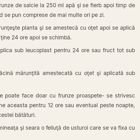
frunze de salcie la 250 ml apă şi se fierb apoi timp de
id se pun comprese de mai multe ori pe zi.
unţeşte planta şi se amestecă cu oţet apoi se aplică
ţine 24 ore apoi se schimbă.
plica sub leucoplast pentru 24 ore sau fruct tot sub
ădăcină mărunţită amestecată cu oţet şi aplicată sub
e poate face doar cu frunze proaspete- se strivesc
ţine aceasta pentru 12 ore sau eventual peste noapte,
estei bătături.
ineaţa şi seara o feliuţă de usturoi care se va fixa cu