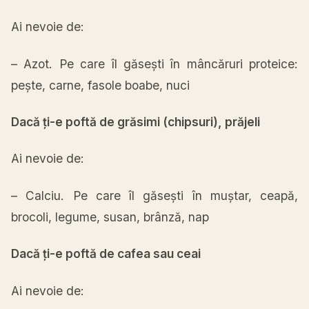
Ai
nevoie de:
– Azot. Pe care
îl
găsești
în
mâncăruri
proteice:
pește
,
carne
, fasole boabe, nuci
Dacă
ți
-e
poftă
de
grăsimi
(chipsuri),
prăjeli
Ai
nevoie de:
– Calciu. Pe care
îl
găsești
în
muștar
,
ceapă
,
brocoli, legume, susan,
brânză
, nap
Dacă
ți
-e
poftă
de cafea
sau
ceai
Ai
nevoie de: