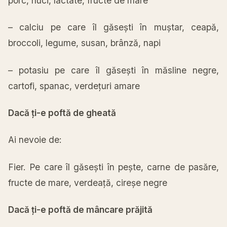
porc, nuci, lactate, fructe de
mare
– calciu pe care
îl
găsești
în
muștar
,
ceapă
,
broccoli, legume, susan,
brânză
, napi
– potasiu pe care
îl
găsești
în
măsline
negre,
cartofi, spanac,
verdețuri
amare
Dacă
ți
-e
poftă
de
gheată
Ai
nevoie de:
Fier. Pe care
îl
găsești
în
pește
,
carne
de
pasăre
,
fructe de
mare
,
verdeață
,
cireșe
negre
Dacă
ți
-e
poftă
de
mâncare
prăjită