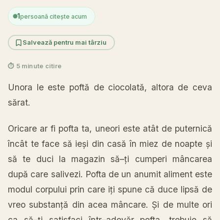
1
persoană citește acum
Salvează pentru mai târziu
⏱ 5 minute citire
Unora le este
poftă
de
ciocolată
, altora de ceva
sărat
.
Oricare ar fi
pofta
ta
, uneori este
atât
de
puternică
încât
te face
să
ieși
din
casă
în
miez de noapte
și
să
te duci
la
magazin
să
–
ți
cumperi
mâncarea
după
care salivezi.
Pofta
de un anumit aliment este
modul corpului prin care
iți
spune
că
duce
lipsă
de
vreo
substanță
din acea
mâncare
.
Și
de multe ori
ca
să
–
ți
satisfaci
într
–
adevăr
pofta
, trebuie
să