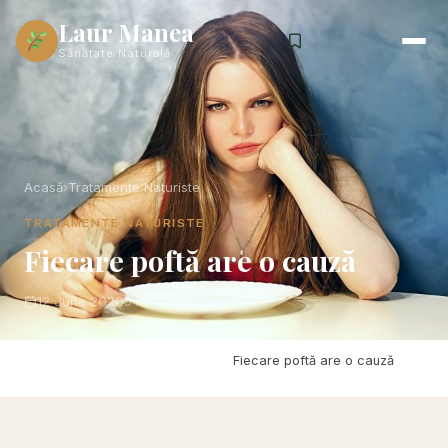
Laur Manea
Sănătate Naturală
Acasă
›
Tratamente Naturiste
TRATAMENTE NATURISTE
Fiecare poftă are o cauză
12 June 2020
5 min citire
Acasă
›
Tratamente Naturiste
›
Fiecare poftă are o cauză