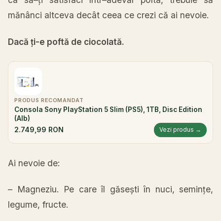
mănânci
altceva
decât
ceea ce crezi
că
ai
nevoie.
Dacă
ți
-e
poftă
de
ciocolată
.
PRODUS RECOMANDAT
Consola Sony PlayStation 5 Slim (PS5), 1TB, Disc Edition
(Alb)
2.749,99 RON
Vezi produs →
Ai
nevoie de:
– Magneziu. Pe care
îl
găsești
în
nuci,
semințe
,
legume, fructe.