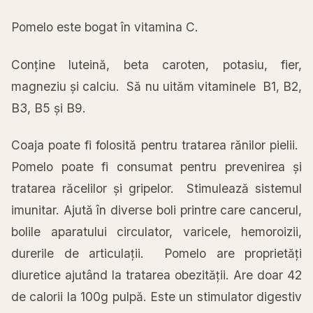
Pomelo este
bogat
în
vitamina
C.
Conține
luteină
, beta caroten, potasiu, fier,
magneziu
și
calciu.
Să
nu
uităm
vitaminele B1, B2,
B3, B5
și
B9.
Coaja
poate fi
folosită
pentru tratarea
rănilor
pielii.
Pomelo poate fi consumat pentru prevenirea
și
tratarea
răcelilor
și
gripelor.
Stimulează
sistemul
imunitar.
Ajută
în
diverse boli printre care cancerul,
bolile
aparatului
circulator, varicele, hemoroizii,
durerile de
articulații
. Pomelo are
proprietăți
diuretice
ajutând
la
tratarea
obezității
. Are doar 42
de calorii
la
100g
pulpă
. Este un stimulator digestiv