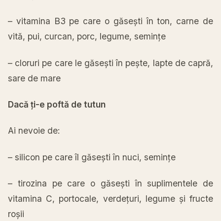
–
vitamina
B3 pe care o
găsești
în
ton,
carne
de
vită
, pui, curcan, porc, legume,
semințe
– cloruri pe care le
găsești
în
pește
, lapte de
capră
,
sare de
mare
Dacă
ți
-e
poftă
de
tutun
Ai
nevoie de:
– silicon pe care
îl
găsești
în
nuci,
semințe
–
tirozina
pe care o
găsești
în
suplimentele de
vitamina
C, portocale,
verdețuri
, legume
și
fructe
roșii