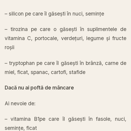
– silicon pe care
îl
găsești
în
nuci,
semințe
–
tirozina
pe care o
găsești
în
suplimentele de
vitamina
C, portocale,
verdețuri
, legume
și
fructe
roșii
– tryptophan pe care
îl
găsești
în
brânză
,
carne
de
miel, ficat, spanac, cartofi, stafide
Dacă
nu
ai
poftă
de
mâncare
Ai
nevoie de:
–
vitamina
B1pe care
îl
găsești
în
fasole, nuci,
semințe
, ficat