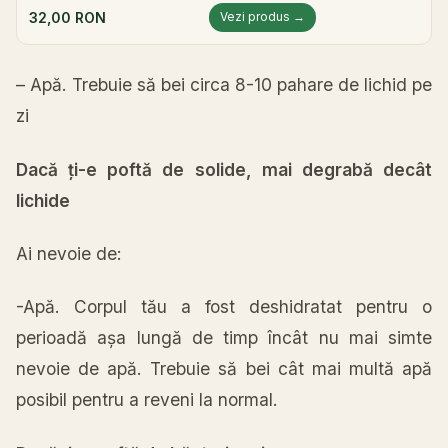
32,00 RON
Vezi produs →
– A
pă
. Trebuie
să
bei
circa
8-10
pahare
de lichid pe
zi
Dacă
ți
-e
poftă
de solide,
mai
degrabă
decât
lichide
Ai
nevoie de:
-A
pă
. Corpul
tău
a fost deshidratat pentru o
perioadă
așa
lungă
de
timp
încât
nu
mai
simte
nevoie de
apă
. Trebuie
să
bei
cât
mai
multă
apă
posibil pentru a reveni
la
normal.