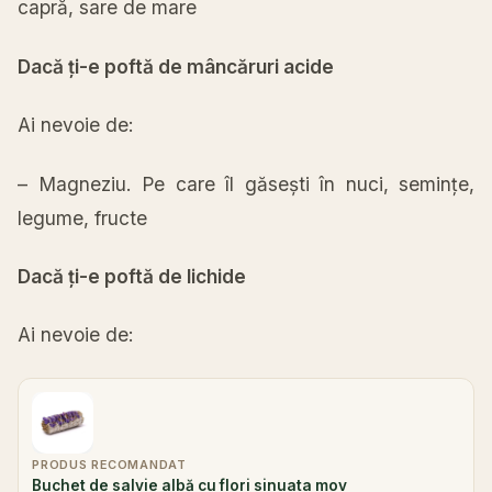
capră
, sare de
mare
Dacă
ți
-e
poftă
de
mâncăruri
acide
Ai
nevoie de:
– Magneziu. Pe care
îl
găsești
în
nuci,
semințe
,
legume, fructe
Dacă
ți
-e
poftă
de lichide
Ai
nevoie de:
PRODUS RECOMANDAT
Buchet de salvie albă cu flori sinuata mov