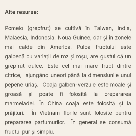
Alte resurse:
Pomelo (grepfrut) se
cultivă
în
Taiwan,
India
,
Malaesia, Indonesia,
Noua
Guinee, dar
și
în
zonele
mai
calde din
America
.
Pulpa
fructului este
galbenă
cu
variații
de roz
și
roșu
, are gustul
că
un
grepfrut dulce. Este cel
mai
mare
fruct dintre
citrice,
ajungând
uneori
până
la
dimensiunile unui
pepene
uriaș
.
Coaja
galben-verzuie este moale
și
groasă
și
poate fi
folosită
la
prepararea
marmeladei.
În
China
coaja
este
folosită
și
la
prăjituri
.
În
Vietnam florile
sunt
folosite pentru
prepararea parfumurilor.
În
general se
consumă
fructul pur
și
simplu.