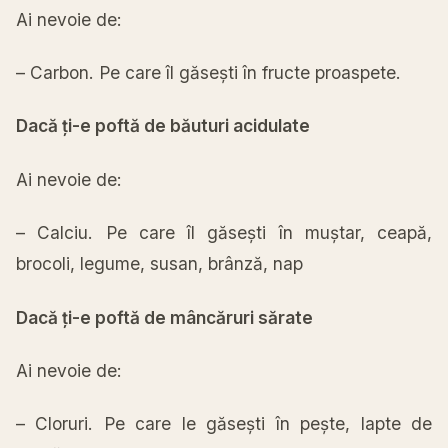
Ai
nevoie de:
– Carbon. Pe care
îl
găsești
în
fructe proaspete.
Dacă
ți
-e
poftă
de
băuturi
acidulate
Ai
nevoie de:
– Calciu. Pe care
îl
găsești
în
muștar
,
ceapă
,
brocoli, legume, susan,
brânză
, nap
Dacă
ți
-e
poftă
de
mâncăruri
sărate
Ai
nevoie de:
– Cloruri. Pe care le
găsești
în
pește
, lapte de