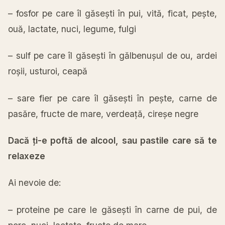
– fosfor pe care
îl
găsești
în
pui,
vită
, ficat,
pește
,
ouă
, lactate, nuci, legume, fulgi
– sulf pe care
îl
găsești
în
gălbenușul
de ou, ardei
roșii
, usturoi,
ceapă
– sare fier pe care
îl
găsești
în
pește
,
carne
de
pasăre
, fructe de
mare
,
verdeață
,
cireșe
negre
Dacă
ți
-e
poftă
de alcool,
sau
pastile
care
să
te
relaxeze
Ai
nevoie de:
– proteine pe care le
găsești
în
carne
de pui, de