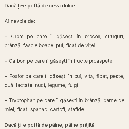
Dacă
ți
-e
poftă
de ceva dulce..
Ai
nevoie de:
– Crom pe care
îl
găsești
în
brocoli, struguri,
brânză
, fasole boabe, pui, ficat de
vițel
– Carbon pe care
îl
găsești
în
fructe proaspete
– Fosfor pe care
îl
găsești
în
pui,
vită
, ficat,
pește
,
ouă
, lactate, nuci, legume, fulgi
– Tryptophan pe care
îl
găsești
în
brânză
,
carne
de
miel, ficat, spanac, cartofi, stafide
Dacă
ți
-e
poftă
de
pâine
,
pâine
prăjită