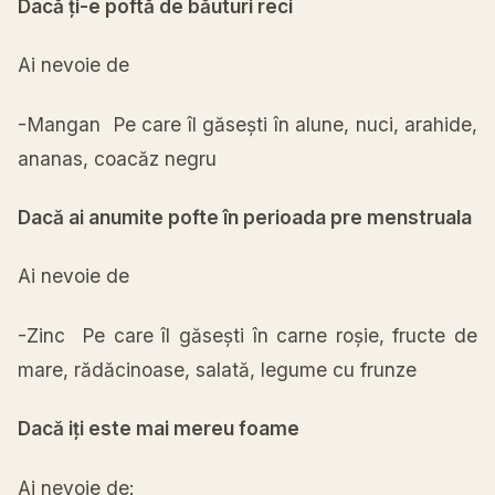
Dacă
ți
-e
poftă
de
băuturi
reci
Ai
nevoie de
-Mangan Pe care
îl
găsești
în
alune, nuci, arahide,
ananas,
coacăz
negru
Dacă
ai
anumite pofte
în
perioada
pre menstruala
Ai
nevoie de
-Zinc Pe care
îl
găsești
în
carne
roșie
, fructe de
mare
,
rădăcinoase
,
salată
, legume cu frunze
Dacă
iți
este
mai
mereu foame
Ai
nevoie de: