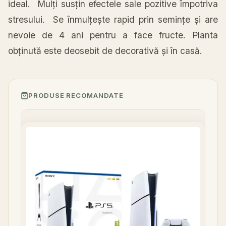
ideal.
Mulți
susțin
efectele
sale
pozitive
împotriva
stresului. Se
înmulțește
rapid prin
semințe
și
are
nevoie de 4 ani pentru a face fructe.
Planta
obținută
este deosebit de
decorativă
și
în
casă
.
PRODUSE RECOMANDATE