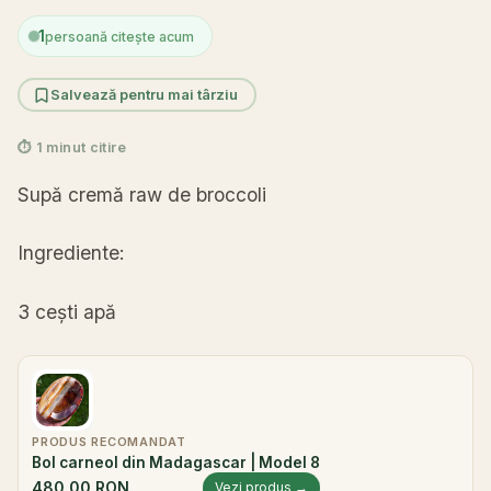
1
persoană citește acum
Salvează pentru mai târziu
⏱ 1 minut citire
Supă
cremă
raw de broccoli
Ingrediente
:
3
cești
apă
PRODUS RECOMANDAT
Bol carneol din Madagascar | Model 8
480,00 RON
Vezi produs →