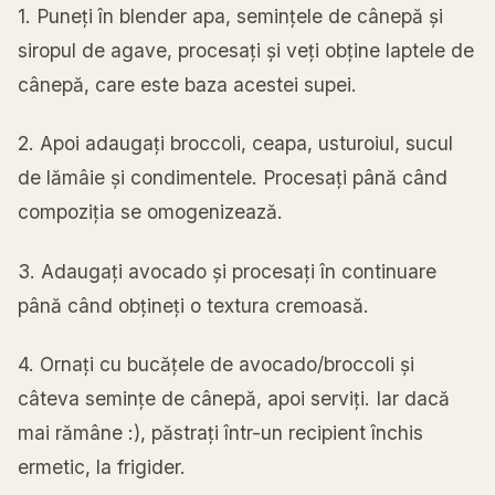
1.
Puneți
în
blender
apa
,
semințele
de
cânepă
și
siropul de agave,
procesați
și
veți
obține
laptele de
cânepă
, care este
baza
acestei supei.
2. Apoi
adaugați
broccoli,
ceapa
, usturoiul,
sucul
de
lămâie
și
condimentele.
Procesați
până
când
compoziția
se
omogenizează
.
3.
Adaugați
avocado
și
procesați
în
continuare
până
când
obțineți
o
textura
cremoasă
.
4.
Ornați
cu
bucățele
de avocado/broccoli
și
câteva
semințe
de
cânepă
, apoi
serviți
. Iar
dacă
mai
rămâne
:),
păstrați
într
-un recipient
închis
ermetic,
la
frigider.