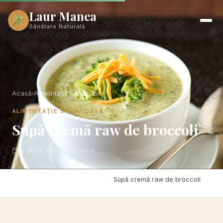
Laur Manea
Sănătate Naturală
Acasă
›
Alimentație sănătoasă
ALIMENTAȚIE SĂNĂTOASĂ
Supă cremă raw de broccoli
13 June 2020
1 min citire
Acasă
›
Alimentație sănătoasă
›
Supă cremă raw de broccoli