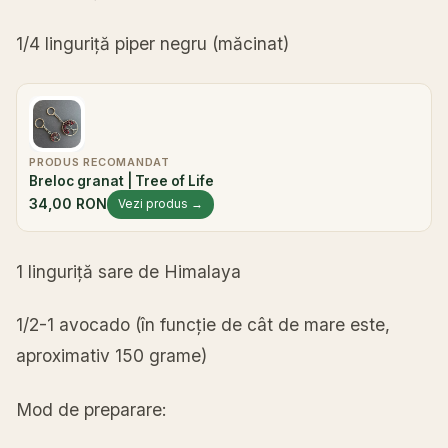
1/4
linguriță
piper negru (
măcinat
)
PRODUS RECOMANDAT
Breloc granat | Tree of Life
34,00 RON
Vezi produs →
1
linguriță
sare de Himalaya
1/2-1 avocado (
în
funcție
de
cât
de
mare
este,
aproximativ 150 grame)
Mod de preparare: