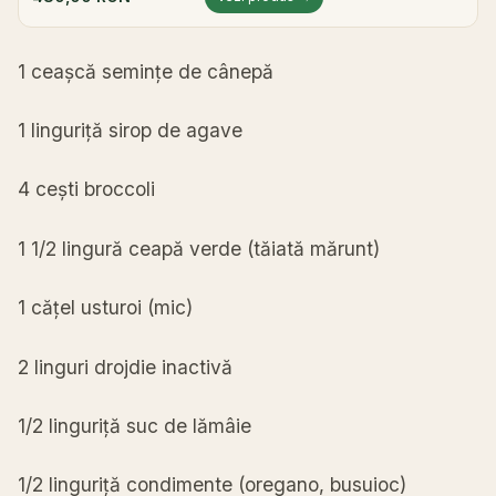
1
ceașcă
semințe
de
cânepă
1
linguriță
sirop de agave
4
cești
broccoli
1 1/2
lingură
ceapă
verde (
tăiată
mărunt
)
1
cățel
usturoi (
mic
)
2 linguri drojdie
inactivă
1/2
linguriță
suc
de
lămâie
1/2
linguriță
condimente (oregano, busuioc)