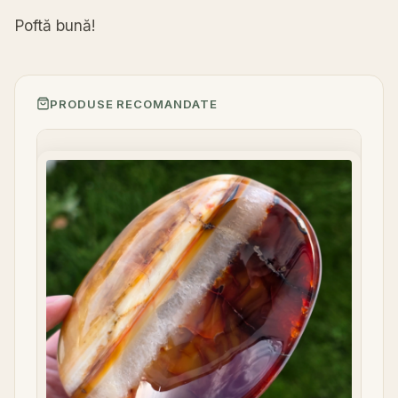
Poft
ă
bun
ă
!
PRODUSE RECOMANDATE