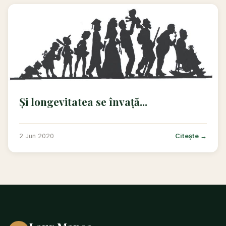
Și longevitatea se învață...
Citește →
2 Jun 2020