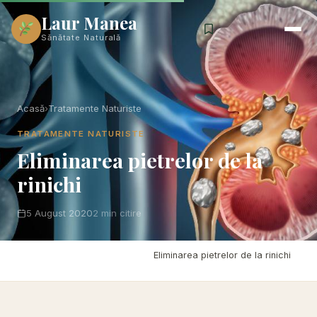
Laur Manea
Sănătate Naturală
Acasă
›
Tratamente Naturiste
TRATAMENTE NATURISTE
Eliminarea pietrelor de la
rinichi
5 August 2020
2 min citire
Acasă
›
Tratamente Naturiste
›
Eliminarea pietrelor de la rinichi