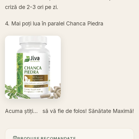
criză
de 2-3 ori pe zi.
4. Mai poți lua
î
n paralel Chanca Piedra
Acuma
știți
…
să
vă
fie de folos!
Sănătate
Maximă
!
PRODUSE RECOMANDATE