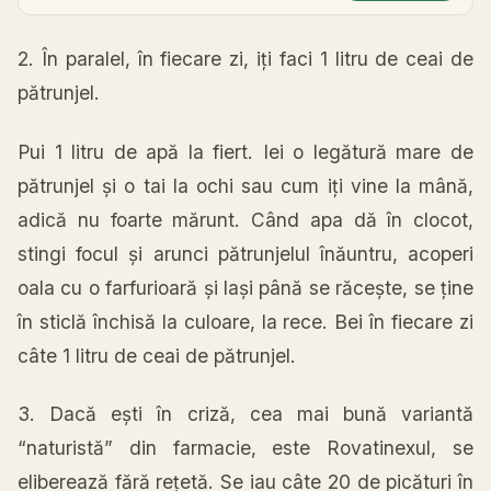
2.
În
paralel,
în
fiecare zi,
iți
faci 1 litru de ceai de
pătrunjel
.
Pui 1 litru de
apă
la
fiert. Iei o
legătură
mare
de
pătrunjel
și
o
tai
la
ochi
sau
cum
iți
vine
la
mână
,
adică
nu foarte
mărunt
.
Când
apa
dă
în
clocot,
stingi focul
și
arunci
pătrunjelul
înăuntru
, acoperi
oala
cu o
farfurioară
și
lași
până
se
răcește
, se
ține
în
sticlă
închisă
la
culoare,
la
rece. Bei
în
fiecare zi
câte
1 litru de ceai de
pătrunjel
.
3.
Dacă
ești
în
criză
, cea
mai
bună
variantă
“
naturistă”
din farmacie, este Rovatinexul, se
eliberează
fără
rețetă
. Se iau
c
â
te
20 de
picături
în