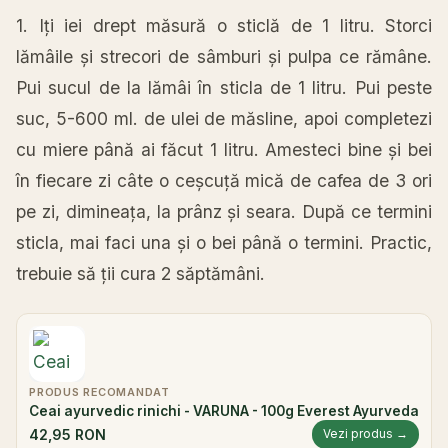
1.
Iți
iei drept
măsură
o
sticlă
de 1 litru. Storci
lămâile
și
strecori de
sâmburi
și
pulpa
ce
rămâne
.
Pui
sucul
de
la
lămâi
în
sticla
de 1 litru. Pui
peste
suc
, 5-600 ml. de ulei de măsline, apoi completezi
cu miere
până
ai
făcut 1 litru. Amesteci bine
și
bei
în
fiecare zi
câte
o ceșcuț
ă
mică
de cafea de 3 ori
pe zi,
dimineața
,
la
prânz
și
seara
.
După
ce termini
sticla
,
mai
faci una
și
o bei
până
o termini. Practic,
trebuie
să
ții
cura
2
săptămâni
.
PRODUS RECOMANDAT
Ceai ayurvedic rinichi - VARUNA - 100g Everest Ayurveda
42,95 RON
Vezi produs →