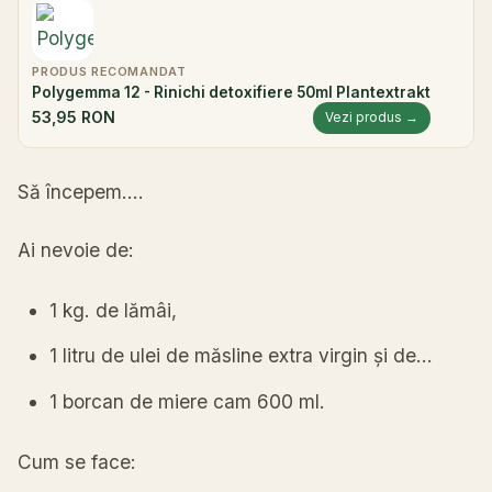
PRODUS RECOMANDAT
Polygemma 12 - Rinichi detoxifiere 50ml Plantextrakt
53,95 RON
Vezi produs →
Să
începem
….
Ai
nevoie de:
1 kg. de
lămâi
,
1 litru de ulei de
măsline
extra virgin
și
de…
1 borcan de miere cam 600 ml.
Cum se face: