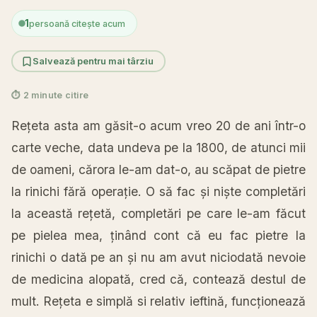
1
persoană citește acum
Salvează pentru mai târziu
⏱ 2 minute citire
Rețeta
asta
am
găsit
-o acum vreo 20 de ani
într
-o
carte veche,
data
undeva pe
la
1800, de atunci
mii
de oameni, cărora le-am dat-o, au
scăpat
de pietre
la
rinichi
fără
operație
. O
să
fac
și
niște
completări
la
această
rețetă
,
completări
pe care le-am
făcut
pe pielea mea,
ținând
cont
că
eu fac pietre
la
rinichi
o
dată
pe an
și
nu am avut
niciodată
nevoie
de
medicina
alopată
, cred
că,
contează
destul
de
mult.
Rețeta
e
simplă
si relativ ieftin
ă
,
funcționează