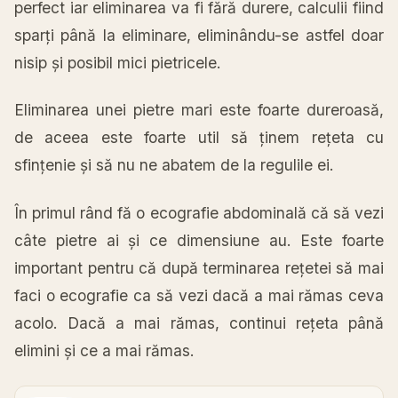
perfect iar eliminarea
va
fi
fără
durere, calculii fiind
sparți
până
la
eliminare, eliminându-se astfel doar
nisip
și
posibil mici pietricele.
Eliminarea unei pietre
mari
este foarte
dureroasă
,
de aceea este foarte util
să
ținem
rețeta
cu
sfințenie
și
să
nu ne abatem de
la
regulile ei.
În
primul
rând
fă
o ecografie
abdominală
că
să
vezi
câte
pietre
ai
și
ce dimensiune au. Este foarte
important pentru
că
după
terminarea
rețetei
să
mai
faci o ecografie
ca
să
vezi
dacă
a
mai
rămas
ceva
acolo.
Dacă
a
mai
rămas
,
continui
rețeta
până
elimini
și
ce a
mai
rămas
.