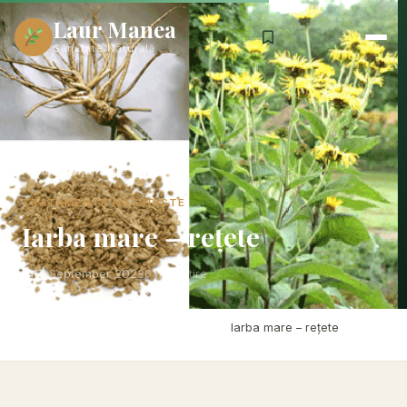
Laur Manea
Sănătate Naturală
Acasă
›
Tratamente Naturiste
TRATAMENTE NATURISTE
Iarba mare – rețete
17 September 2023
6 min citire
Acasă
›
Tratamente Naturiste
›
Iarba mare – rețete