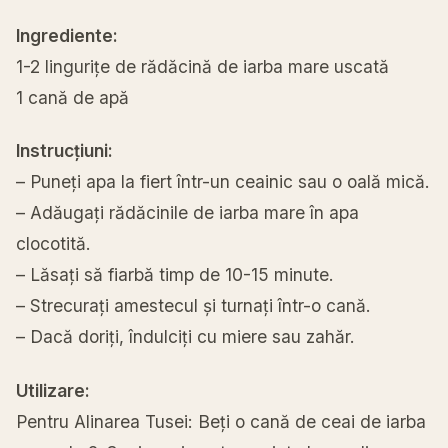
Ingrediente:
1-2 lingurițe de rădăcină de iarba mare uscată
1 cană de apă
Instrucțiuni:
– Puneți apa la fiert într-un ceainic sau o oală mică.
– Adăugați rădăcinile de iarba mare în apa
clocotită.
– Lăsați să fiarbă timp de 10-15 minute.
– Strecurați amestecul și turnați într-o cană.
– Dacă doriți, îndulciți cu miere sau zahăr.
Utilizare:
Pentru Alinarea Tusei: Beți o cană de ceai de iarba