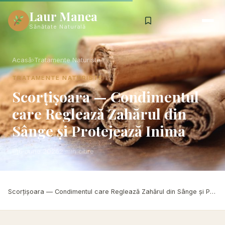
Laur Manea
Sănătate Naturală
Acasă
›
Tratamente Naturiste
TRATAMENTE NATURISTE
Scorțișoara — Condimentul
care Reglează Zahărul din
Sânge și Protejează Inima
6 June 2026
2 min citire
Acasă
›
Tratamente Naturiste
›
Scorțișoara — Condimentul care Reglează Zahărul din Sânge și Protejează Inima