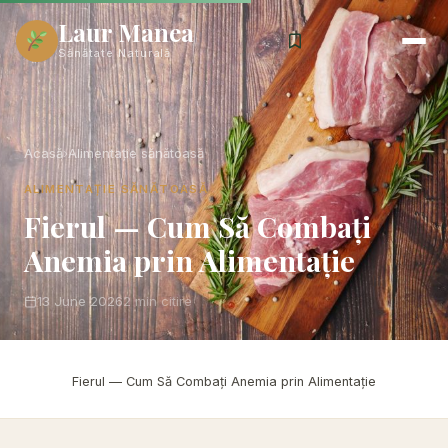
Laur Manea
Sănătate Naturală
Acasă
›
Alimentație sănătoasă
ALIMENTAȚIE SĂNĂTOASĂ
Fierul — Cum Să Combați
Anemia prin Alimentație
13 June 2026
2 min citire
Acasă
›
Alimentație sănătoasă
›
Fierul — Cum Să Combați Anemia prin Alimentație