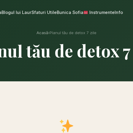
a
Blogul lui Laur
Sfaturi Utile
Bunica Sofia
Instrumente
Info
Acasă
›
Planul tău de detox 7 zile
nul tău de detox 7 