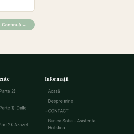
Continuă →
ente
Informații
Parte 2):
Acasă
Despre mine
Parte 1): Dalle
CONTACT
Bunica Sofia – Asistenta
art 2): Azazel
Holistica