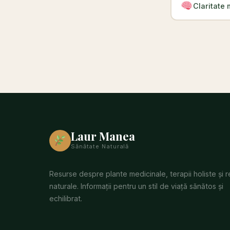
Claritate 
Laur Manea
Sănătate Naturală
Resurse despre plante medicinale, terapii holiste și 
naturale. Informații pentru un stil de viață sănătos și
echilibrat.