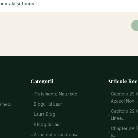
mentală și focus
Categorii
Articole Rec
Tratamente Naturiste
Capitolo 29 (
Azazel Non…
Blogul lui Laur
remedii
Capitolo 29 (
Laurs Blog
Linee…
Il Blog di Laur
Chapter 29 (P
Alimentație sănătoasă
Is…