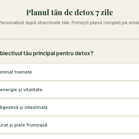
Planul tău de detox 7 zile
Personalizat după obiectivele tale. Primești planul complet pe email
biectivul tău principal pentru detox?
liminat toxinele
energie și vitalitate
igestivă și intestinală
rat și piele frumoasă