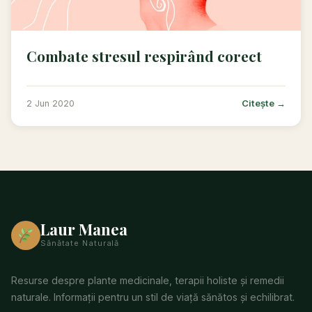
Combate stresul respirând corect
Citește →
2 Jun 2020
Laur Manea
Sănătate Naturală
Resurse despre plante medicinale, terapii holiste și remedii
naturale. Informații pentru un stil de viață sănătos și echilibrat.