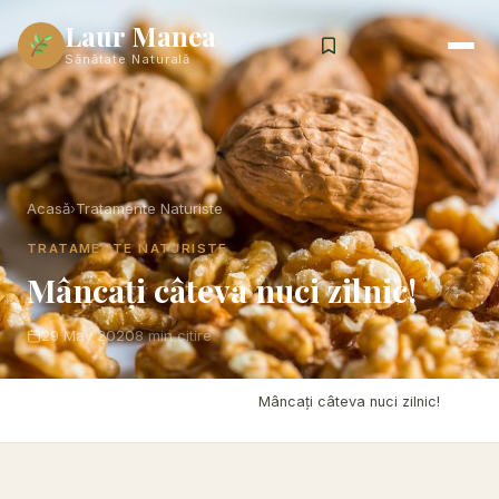
Laur Manea
Sănătate Naturală
Acasă
›
Tratamente Naturiste
TRATAMENTE NATURISTE
Mâncați câteva nuci zilnic!
29 May 2020
8 min citire
Acasă
›
Tratamente Naturiste
›
Mâncați câteva nuci zilnic!