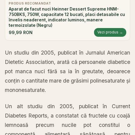
PRODUS RECOMANDAT
Aparat de facut nuci Heinner Dessert Supreme HNM-
750BKS, 750W, capacitate 12 bucati, placi detasabile cu
învelis neaderent, indicator luminos, manere
termoizolate (Negru)
99,99 RON
Vezi produs →
Un studiu din 2005, publicat în Jurnalul American
Dietetic Association, arată că persoanele diabetice
pot manca nuci fără sa ia în greutate, deoarece
conțin o cantitate mare de grăsimi polinesaturate și
mononesaturate.
Un alt studiu din 2005, publicat în Current
Diabetes Reports, a constatat că fructele cu coajă
lemnoasă precum nucile pot constitui o
componentă alimentară sănătoasă pentru