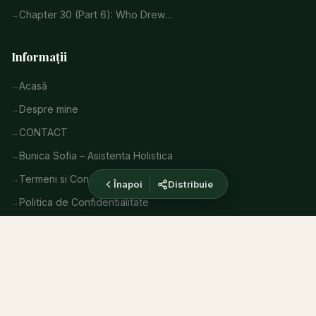
Chapter 30 (Part 6): Who Drew…
Informații
Acasă
Despre mine
CONTACT
Bunica Sofia – Asistenta Holistica
Termeni si Conditii
Înapoi
Distribuie
Politica de Confidentialitate
Informațiile de pe acest site au scop educativ. Consultați
întotdeauna un medic înainte de a urma orice tratament.