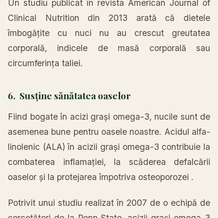
Un studiu publicat în revista American Journal of
Clinical Nutrition din 2013 arată că dietele
îmbogățite cu nuci nu au crescut greutatea
corporală, indicele de masă corporală sau
circumferința taliei.
6. Susține sănătatea oaselor
Fiind bogate în acizi grași omega-3, nucile sunt de
asemenea bune pentru oasele noastre. Acidul alfa-
linolenic (ALA) în acizii grași omega-3 contribuie la
combaterea inflamației, la scăderea defalcării
oaselor și la protejarea împotriva osteoporozei .
Potrivit unui studiu realizat în 2007 de o echipă de
cercetători de la Penn State, acizii grași omega-3