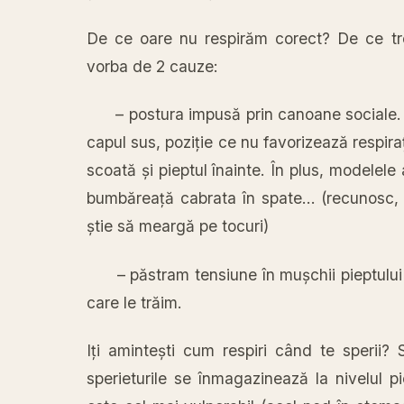
De ce oare nu
respirăm
corect? De ce t
vorba
de 2 cauze:
–
postura
impusă
prin canoane sociale
capul
sus
,
poziție
ce nu
favorizează
respira
scoată
și
pieptul
înainte
.
În
plus
, modelele
bumbăreață
cabrata
în
spate… (recunosc
știe
să
meargă
pe
tocuri
)
–
păstram
tensiune
în
mușchii
pieptulu
care le
trăim
.
Iți
amintești
cum respiri
când
te sperii?
sperieturile se
înmagazinează
la
nivelul p