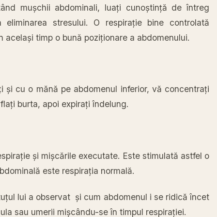
itând
mușchii
abdominali,
luați
cunoștință
de
întreg
a
eliminarea stresului. O
respirație
bine
controlată
n
același
timp
o
bună
poziționare
a abdomenului.
i
și
cu o
mănă
pe abdomenul inferior,
vă
concentrați
lați
burta
, apoi
expirați
îndelung
.
espirație
și
mișcările
executate. Este
stimulată
astfel o
bdominală
este
respirația
normală
.
uțul
lui a observat
și
cum abdomenul i se
ridică
încet
cula
sau
umerii mișcându-se
în
timpul respirației.