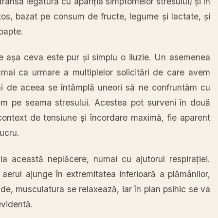
trânsă
legătură
cu
apariția
simptomelor stresului)
și
în
tos
, bazat pe consum de fructe, legume
și
lactate,
și
oapte.
ne
așa
ceva este pur
și
simplu o iluzie. Un asemenea
ocmai
ca
urmare a multiplelor
solicitări
de care avem
ai de aceea se
întâmplă
uneori
să
ne
confruntăm
cu
em pe
seama
stresului. Acestea pot surveni
în
două
context de tensiune
și
încordare
maximă
, fie aparent
ucru.
ia
această
neplăcere
, numai cu ajutorul
respirației
.
aerul ajunge
în
extremitatea
inferioară
a
plămânilor
,
de,
musculatura
se
relaxează
, iar
în
plan psihic se
va
evidentă
.