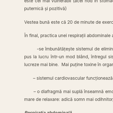
este cel
mai
vulnerabil (acel nod
în
stoma
puternică
și
pozitivă
)
Vestea
bună
este
că
20 de minute de
exerci
În
final,
practica
unei
respirații
abdominale 
-se
îmbunătățește
sistemul de elimin
pus
la
lucru
într
-un mod
blând
,
întregul
si
lucreze
mai
bine.
Mai
puține
toxine
în
organ
– sistemul cardiovascular
funcționează
– o
diafragmă
mai
suplă înseamnă emoț
mare
de relaxare: adică somn
mai
odihnitor,
Respirația abdominală