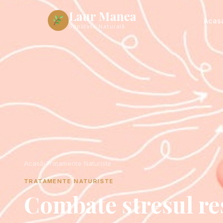
Laur Manea
Acas
Sănătate Naturală
Acasă
›
Tratamente Naturiste
TRATAMENTE NATURISTE
Combate stresul re