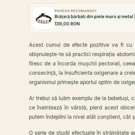
PRODUS RECOMANDAT
Brățară bărbăti din piele maro și metal 
139,00 RON
Acest cumul de efecte pozitive
va
fi cu
obișnuiește
-te
să
practici
respirația
abdomi
firesc de a
încorda
mușchii
pectorali, cee
consecință
,
la
insuficienta
oxigenare a creie
organismul
primește
aportul optim de oxige
Ar trebui
să
luăm
exemplu de
la
bebeluși
, 
ce
înaintează
în
vârstă
, pierd acest obice
putem
îndeplini
la
nivel
atât
conștient
,
cât
ș
O serie de studii efectuate
în
străinătate
a