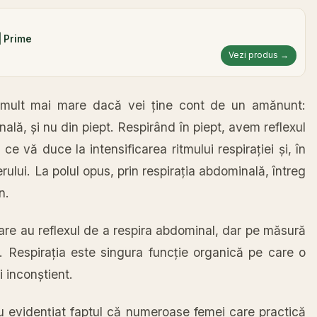
| Prime
Vezi produs →
 mult
mai
mare
dacă
vei
ține
cont
de un
amănunt
:
nală
,
și
nu din piept.
Respirând
în
piept, avem reflexul
a ce
vă
duce
la
intensificarea ritmului
respirației
și
,
în
rului.
La
polul opus, prin
respirația
abdominală
,
întreg
n.
care au reflexul de a
respira
abdominal, dar pe
măsură
i.
Respirația
este
singura
funcție
organică
pe care o
i
inconștient
.
u
evidențiat
faptul
că
numeroase femei care
practică