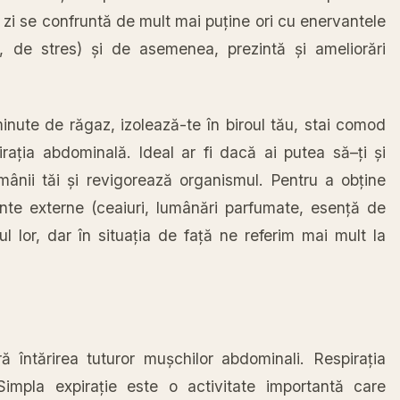
 zi se
confruntă
de mult
mai
puține
ori cu enervantele
, de stres)
și
de asemenea,
prezintă
și
ameliorări
inute de
răgaz
,
izolează
-te
în
biroul
tău
,
stai
comod
irația
abdominală
. Ideal ar fi
dacă
ai
putea
să
–
ți
și
mânii
tăi
și
revigorează
organismul. Pentru a
obține
nte externe (ceaiuri,
lumânări
parfumate,
esență
de
ul lor, dar
în
situația
de
față
ne referim
mai
mult
la
ră
întărirea
tuturor
mușchilor
abdominali.
Respirația
Simpla
expirație
este o activitate
importantă
care