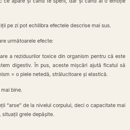
c ce apare
și
când
te sperii, dar
și
când
ai
o
emoție
ții
pe zi pot
echilibra
efectele descrise
mai
sus
.
are
următoarele
efecte:
are a reziduurilor toxice din organism pentru
că
este
stem digestiv.
În
pus
, aceste
mișcări
ajută
ficatul
să
ism = o piele
netedă
,
strălucitoare
și
elastică.
mai
bine.
ii “arse” de
la
nivelul corpului, deci o capacitate
mai
 situații grele depășite.