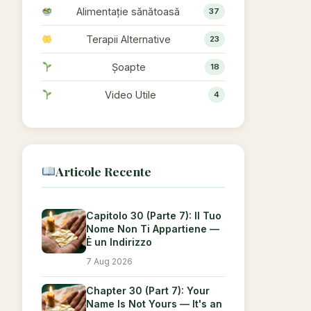
Alimentație sănătoasă
37
Terapii Alternative
23
Șoapte
18
Video Utile
4
Articole Recente
Capitolo 30 (Parte 7): Il Tuo
Nome Non Ti Appartiene —
È un Indirizzo
7 Aug 2026
Chapter 30 (Part 7): Your
Name Is Not Yours — It's an