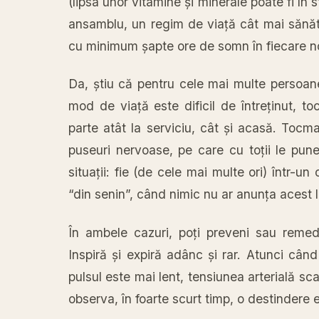
(
lipsa
unor vitamine
și
minerale poate fi
în
s
ansamblu, un regim de
viață
cât
mai
sănă
cu minimum
șapte
ore de somn
în
fiecare n
Da
,
știu
că
pentru cele
mai
multe persoa
mod de
viață
este dificil de
întreținut
, t
parte
atât
la
serviciu,
cât
și
acasă
. Tocm
puseuri nervoase, pe care cu
toții
le pun
situații
: fie (de cele
mai
multe ori)
într
-un 
“din senin”,
când
nimic nu ar
anunța
acest l
În
ambele cazuri,
poți
preveni
sau
remed
Inspiră
și
expiră
adânc
și
rar. Atunci
când
pulsul este
mai
lent, tensiunea
arterială
sca
observa
,
în
foarte scurt
timp
, o
destindere