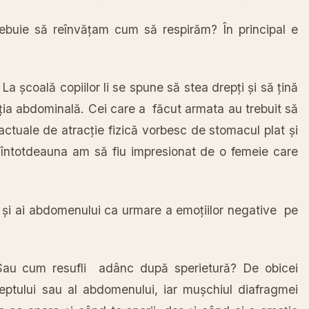
rebuie
să
reînvățam cum
să
respirăm
?
În
principal e
.
La
școală
copiilor li se spune
să
stea
drepți
și
să
țină
ția
abdominală
. Cei care a
făcut
armata
au trebuit
să
 actuale de
atracție
fizică
vorbesc de stomacul
plat
și
,
întotdeauna
am
să
fiu impresionat de o femeie care
i
și
ai
abdomenului
ca
urmare a
emoțiilor
negative pe
Sau
cum
resufli
adânc
după
sperietură
? De obicei
ieptului
sau
al
abdomenului, iar
mușchiul
diafragmei