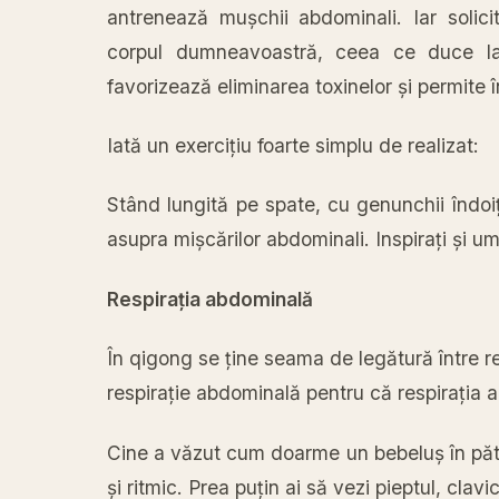
antrenează
mușchii
abdominali. Iar
solic
corpul
dumneavoastră
, ceea ce duce
l
favorizează
eliminarea toxinelor
și
permite
î
Iată
un
exercițiu
foarte simplu de realizat:
Stând
lungită
pe spate, cu genunchii
îndoiț
asupra
mișcărilor
abdominali.
Inspirați
și
umf
Respirația
abdominală
În
qigong se
ține
seama
de
legătură
între
r
respirație
abdominală
pentru
că
respirația
a
Cine
a
văzut
cum doarme un
bebeluș
în
păt
și
ritmic. Prea
puțin
ai
să
vezi pieptul,
clavi