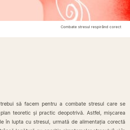
Acasă
›
Tratamente Naturiste
›
Combate stresul respirând corect
trebui
să
facem pentru a combate stresul care se
plan teoretic
și
practic
deopotrivă
. Astfel,
mișcarea
le
în
lupta
cu stresul,
urmată
de
alimentația
corectă