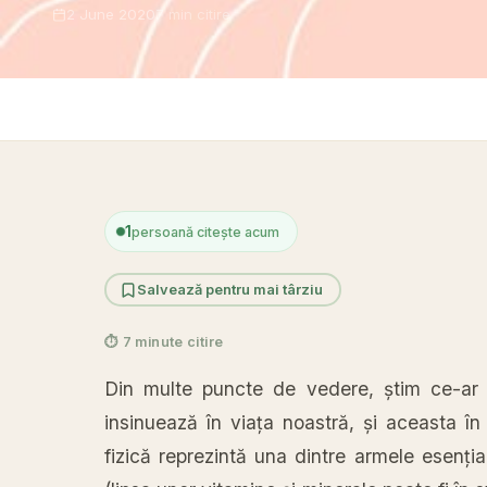
2 June 2020
7 min citire
1
persoană citește acum
Salvează pentru mai târziu
⏱ 7 minute citire
Din multe puncte de vedere,
știm
ce-ar 
insinuează
în
viața
noastră
,
și
aceasta
în
fizică
reprezintă
una dintre armele
esenția