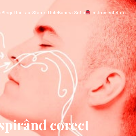
a
Blogul lui Laur
Sfaturi Utile
Bunica Sofia
Instrumente
Info
spirând corect