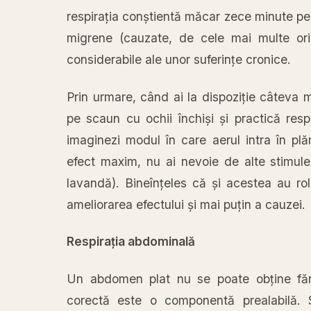
respirația
conștientă
măcar
zece minute pe
migrene (cauzate, de cele
mai
multe ori
considerabile ale unor
suferințe
cronice.
Prin urmare,
când
ai
la
dispoziție
câteva
m
pe scaun cu ochii
închiși
și
practică
resp
imaginezi modul
în
care aerul
intra
în
plă
efect maxim, nu
ai
nevoie de alte stimule
lavandă
).
Bineînțeles
că
și
acestea au rol
ameliorarea efectului
și
mai
puțin
a cauzei.
Respirația
abdominală
Un abdomen
plat
nu se poate
obține
fă
corectă
este o
componentă
prealabilă
.