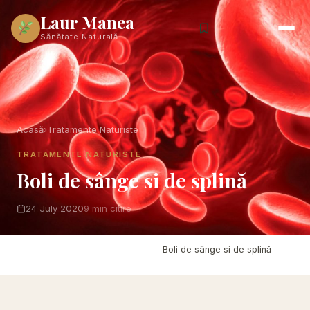
Laur Manea
Sănătate Naturală
Acasă
›
Tratamente Naturiste
TRATAMENTE NATURISTE
Boli de sânge si de splină
24 July 2020
9 min citire
Acasă
›
Tratamente Naturiste
›
Boli de sânge si de splină