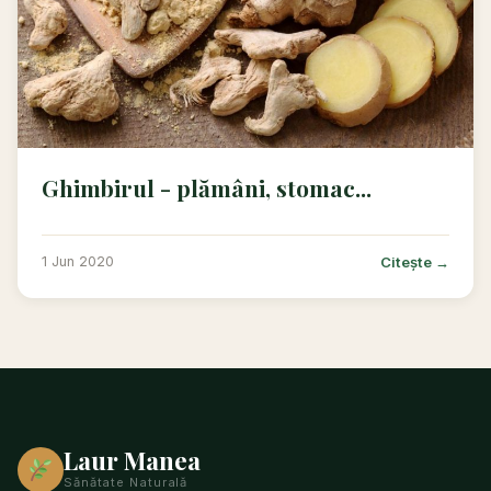
Ghimbirul - plămâni, stomac...
Citește →
1 Jun 2020
Laur Manea
Sănătate Naturală