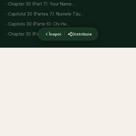
Chapter 30 (Part 7): Your Name…
Capitolul 30 (Partea 7): Numele Tău…
Capitolo 30 (Parte 6): Chi Ha…
Chapter 30 (Part 6): Who Drew…
Înapoi
Distribuie
Informații
Acasă
Despre mine
CONTACT
Bunica Sofia – Asistenta Holistica
Termeni si Conditii
Politica de Confidentialitate
Informațiile de pe acest site au scop educativ. Consultați