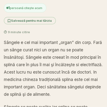
1
persoană citește acum
Salvează pentru mai târziu
⏱ 9 minute citire
Sângele e cel mai important „organ” din corp. Fară
un sânge curat nici un organ nu se poate
însănătoşi. Sângele este creeat în mod principal în
splină care în plus îl mai şi încălzeşte si electrifiază.
Acest lucru nu este cunoscut încă de doctori. In
medicina chineza tradițională splina este cel mai
important organ. Deci sănătatea sângelui depinde
de splină şi de alimente.
Sângele se poate curăţa iar splina se poate