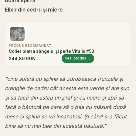
Boli la splină
Elixir din cedru şi miere
PRODUS RECOMANDAT
Colier piatra sângelui și perle Vitalis #53
244,80 RON
Vezi produs →
“cine suferă cu splina să zdrobească frunzele şi
crengile de cedru cât acesta este verde şi are suc
şi să facă din astea un praf şi cu miere şi apă să
facă o băutură pe care să o bea cu măsură după
mese şi splina se va însănătoși.
Şi când s-a făcut
bine să nu mai bea din această băutură.”