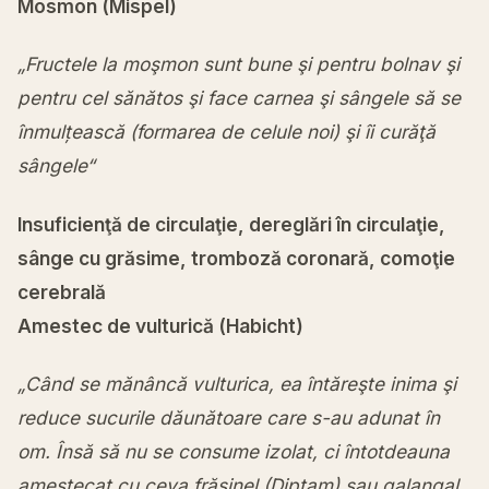
Mosmon (Mispel)
„Fructele la moşmon sunt bune şi pentru bolnav şi
pentru cel sănătos şi face carnea şi sângele să se
înmulțească (formarea de celule noi) şi îi curăţă
sângele“
Insuficienţă de circulaţie, dereglări în circulaţie,
sânge cu grăsime, tromboză coronară, comoţie
cerebrală
Amestec de vulturică (Habicht)
„Când se mănâncă vulturica, ea întăreşte inima şi
reduce sucurile dăunătoare care s-au adunat în
om. Însă să nu se consume izolat, ci întotdeauna
amestecat cu ceva frăşinel (Diptam) sau galangal