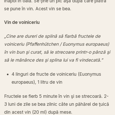
înapoi în oală. Se ţine un pic aşa după care piatra
se pune în vin. Acest vin se bea.
Vin de voiniceriu
„Cine are dureri de splină să fiarbă fructele de
voiniceriu (Pfaffenhütchen / Euonymus europaeus)
în vin bun şi curat, să le strecoare printr-o pânză şi
să le mănânce des şi splina lui va fi vindecată.”
4 linguri de fructe de voiniceriu (Euonymus
europaeus), 1 litru de vin
Fructele se fierb 5 minute în vin şi se strecoară. 2-
3 luni de zile se bea zilnic câte un păhărel de ţuică
din acest vin (20 ml) după mese.