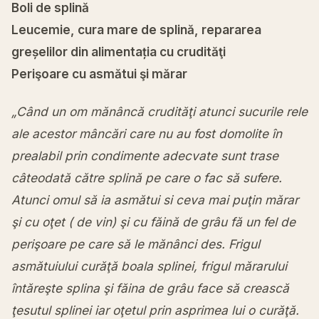
Boli de splină
Leucemie, cura mare de splină, repararea
greșelilor din alimentația cu crudităţi
Perişoare cu asmătui şi mărar
„Când un om mănâncă crudităţi atunci sucurile rele
ale acestor mâncări care nu au fost domolite în
prealabil prin condimente adecvate sunt trase
câteodată către splină pe care o fac să sufere.
Atunci omul să ia asmătui si ceva mai puţin mărar
şi cu oţet ( de vin) şi cu făină de grâu fă un fel de
perişoare pe care să le mănânci des. Frigul
asmătuiului curăţă boala splinei, frigul mărarului
întăreşte splina şi făina de grâu face să crească
ţesutul splinei iar oţetul prin asprimea lui o curăţă.