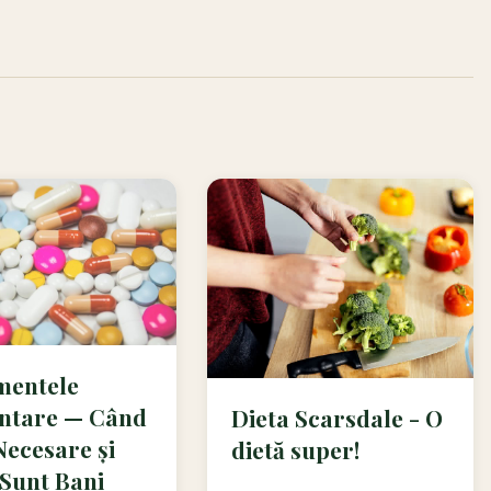
mentele
ntare — Când
Dieta Scarsdale - O
Necesare și
dietă super!
Sunt Bani