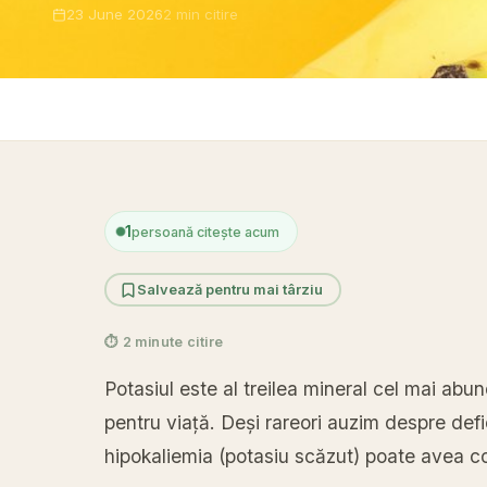
23 June 2026
2 min citire
Acasă
›
A
1
persoană citește acum
Salvează pentru mai târziu
⏱ 2 minute citire
Potasiul este al treilea mineral cel mai abun
pentru viață. Deși rareori auzim despre defic
hipokaliemia (potasiu scăzut) poate avea co