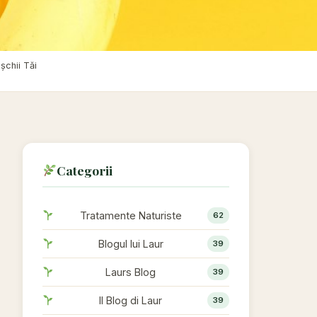
șchii Tăi
Categorii
Tratamente Naturiste
62
Blogul lui Laur
39
Laurs Blog
39
Il Blog di Laur
39