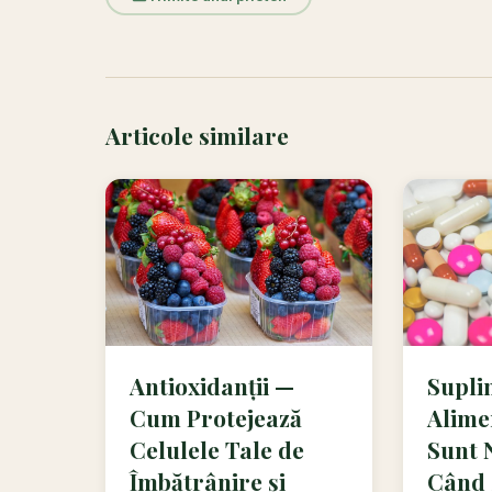
Articole similare
Antioxidanții —
Supli
Cum Protejează
Alime
Celulele Tale de
Sunt 
Îmbătrânire și
Când 