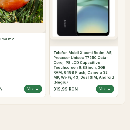
nima m2
Telefon Mobil Xiaomi Redmi A5,
Procesor Unisoc T7250 Octa-
Core, IPS LCD Capacitive
Touchscreen 6.88inch, 3GB
RAM, 64GB Flash, Camera 32
MP, Wi-Fi, 4G, Dual SIM, Android
(Negru)
ON
319,99 RON
Vezi →
Vezi →