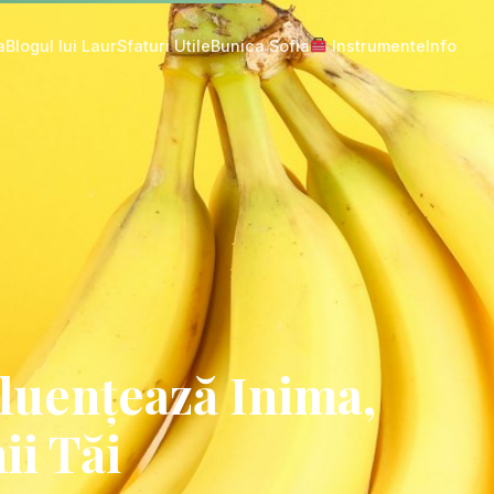
a
Blogul lui Laur
Sfaturi Utile
Bunica Sofia
Instrumente
Info
luențează Inima,
ii Tăi