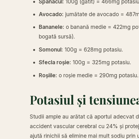
Spanacul:
100g (gătit) = 466mg potasiu
Avocado:
jumătate de avocado = 487m
Bananele:
o banană medie = 422mg potas
bogată sursă).
Somonul:
100g = 628mg potasiu.
Sfecla roșie:
100g = 325mg potasiu.
Roșiile:
o roșie medie = 290mg potasiu.
Potasiul și tensiune
Studii ample au arătat că aportul adecvat d
accident vascular cerebral cu 24% și protej
ajută rinichii să elimine mai mult sodiu prin