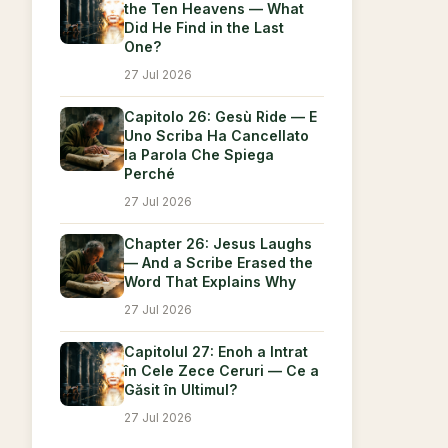
the Ten Heavens — What
Did He Find in the Last
One?
27 Jul 2026
Capitolo 26: Gesù Ride — E
Uno Scriba Ha Cancellato
la Parola Che Spiega
Perché
27 Jul 2026
Chapter 26: Jesus Laughs
— And a Scribe Erased the
Word That Explains Why
27 Jul 2026
Capitolul 27: Enoh a Intrat
în Cele Zece Ceruri — Ce a
Găsit în Ultimul?
27 Jul 2026