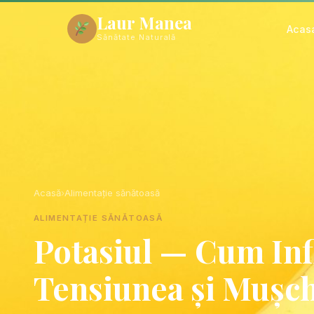
Laur Manea
Acas
Sănătate Naturală
Acasă
›
Alimentație sănătoasă
ALIMENTAȚIE SĂNĂTOASĂ
Potasiul — Cum Inf
Tensiunea și Mușch