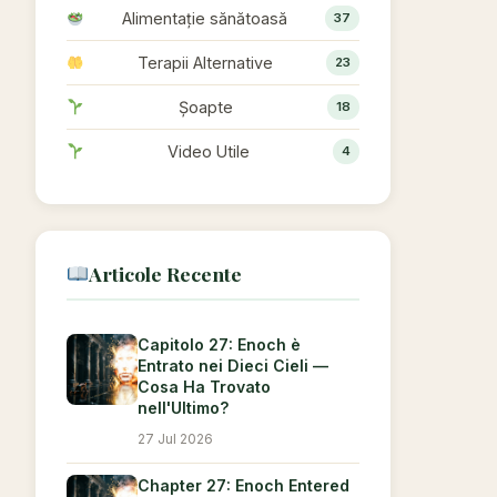
Alimentație sănătoasă
37
Terapii Alternative
23
Șoapte
18
Video Utile
4
Articole Recente
Capitolo 27: Enoch è
Entrato nei Dieci Cieli —
Cosa Ha Trovato
nell'Ultimo?
27 Jul 2026
Chapter 27: Enoch Entered