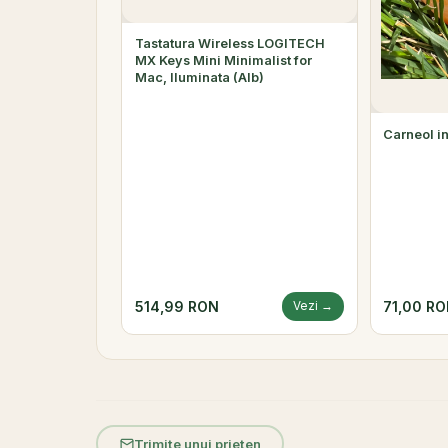
Tastatura Wireless LOGITECH
MX Keys Mini Minimalist for
Mac, Iluminata (Alb)
Carneol i
514,99 RON
71,00 R
Vezi →
Trimite unui prieten