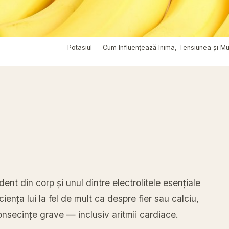
limentație sănătoasă
›
Potasiul — Cum Influențează Inima, Tensiunea și Mu
dent din corp și unul dintre electrolitele esențiale
iența lui la fel de mult ca despre fier sau calciu,
nsecințe grave — inclusiv aritmii cardiace.