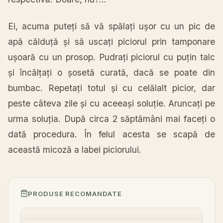
Ei, acuma
puteți
să
vă
spălați
ușor
cu un
pic
de
apă
călduță
și
să
uscați
piciorul prin tamponare
ușoară
cu un prosop.
Pudrați
piciorul cu
puțin
talc
și
încălțați
o
șosetă
curată
,
dacă
se poate din
bumbac.
Repetați
totul
și
cu celălalt picior, dar
peste
câteva
zile
și
cu
aceeași
soluție
.
Aruncați
pe
urma
soluția
.
După
circa
2 săptămâni
mai
faceți
o
dată
procedura
.
În
felul acesta se
scapă
de
această
micoză
a labei piciorului.
PRODUSE RECOMANDATE