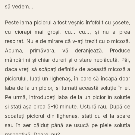
să
vedem…
Peste
iarna
piciorul a fost
veșnic
înfofolit
cu
șosete
,
cu ciorapi
mai
groși
, cu… cu…,
și
nu a prea
respirat. Nu e de mirare
că
v-
ați
trezit cu o
micoză
.
Acuma,
primăvara
,
vă
deranjează
. Produce
mâncărimi
și
chiar dureri
și
o stare
neplăcută
.
Păi
,
daca
vreți
să
scăpați
definitiv de
această
micoză
a
piciorului,
luați
un
lighenaș
,
în
care
să
încapă
doar
laba
de
la
un picior,
și
turnați
această
soluție
în
el.
Pe
urmă
,
introduceți
laba
de
la
un picior
în
soluție
și
stați
așa
circa
5-10 minute.
Ustură
rău
.
După
ce
scoateți
piciorul din
lighenaș
,
stați
cu el
la
soare
sau
în
aer
călduț
până
se
usucă
pe piele
soluția
respectivă
. Doare, nu?…