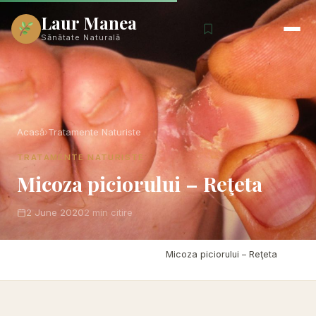
Laur Manea
Sănătate Naturală
Acasă
›
Tratamente Naturiste
TRATAMENTE NATURISTE
Micoza piciorului – Reţeta
2 June 2020
2 min citire
Acasă
›
Tratamente Naturiste
›
Micoza piciorului – Reţeta