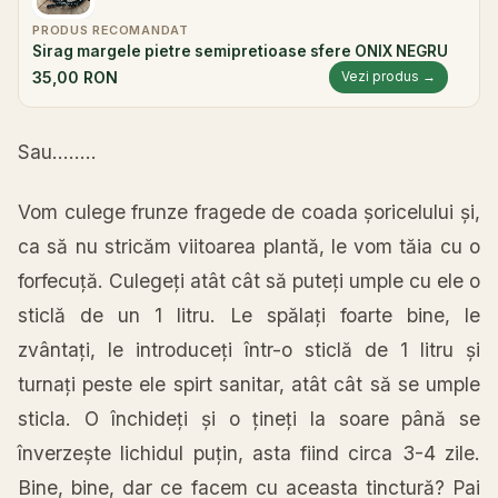
PRODUS RECOMANDAT
Sirag margele pietre semipretioase sfere ONIX NEGRU
35,00 RON
Vezi produs →
Sau……..
Vom culege frunze fragede de
coada
șoricelului
și
,
ca
să
nu
stricăm
viitoarea
plantă
, le vom
tăia
cu o
forfecuță
.
Culegeți
atât
cât
să
puteți
umple cu ele o
sticlă
de un 1 litru. Le
spălați
foarte bine, le
zvântați
, le
introduceți
într
-o
sticlă
de 1 litru
și
turnați
peste
ele spirt sanitar,
atât
cât
să
se umple
sticla
. O
închideți
și
o
țineți
la
soare
până
se
înverzește
lichidul
puțin
,
asta
fiind
circa
3-4 zile.
Bine, bine, dar ce facem cu
aceasta
tinctură
?
Pai