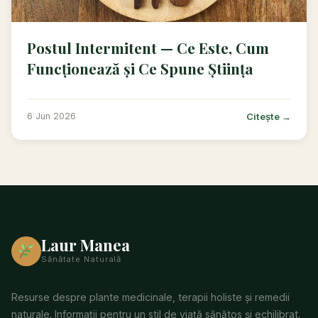
Postul Intermitent — Ce Este, Cum
Funcționează și Ce Spune Știința
Citește →
6 Jun 2026
Laur Manea
Sănătate Naturală
Resurse despre plante medicinale, terapii holiste și remedii
naturale. Informații pentru un stil de viață sănătos și echilibrat.