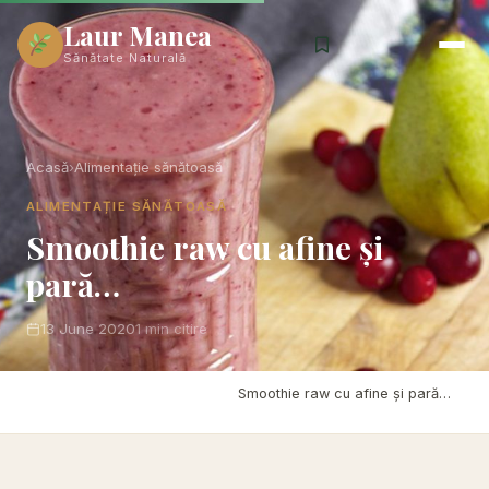
Laur Manea
Sănătate Naturală
Acasă
›
Alimentație sănătoasă
ALIMENTAȚIE SĂNĂTOASĂ
Smoothie raw cu afine și
pară…
13 June 2020
1 min citire
Acasă
›
Alimentație sănătoasă
›
Smoothie raw cu afine și pară…