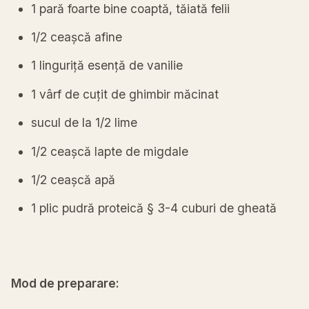
1
pară
foarte bine
coaptă
,
tăiată
felii
1/2
ceașcă
afine
1
linguriță
esență
de vanilie
1
vârf
de
cuțit
de ghimbir
măcinat
sucul
de
la
1/2 lime
1/2
ceașcă
lapte de migdale
1/2
ceașcă
apă
1 plic
pudră
proteică
§ 3-4 cuburi de
gheată
Mod de preparare: