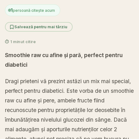
1
persoană citește acum
Salvează pentru mai târziu
⏱ 1 minut citire
Smoothie raw cu afine și
pară
, perfect pentru
diabetici
Dragi prieteni
vă
prezint
astăzi
un mix
mai
special,
perfect pentru diabetici. Este
vorba
de un smoothie
raw cu afine
și
pere, ambele fructe fiind
recunoscute pentru
proprietățile
lor deosebite
în
îmbunătățirea
nivelului glucozei din
sânge
.
Dacă
mai
adaugăm
și
aporturile
nutrienților
celor 2
alimente, atunci pot
preciza
că
ne vom
bucura
nu