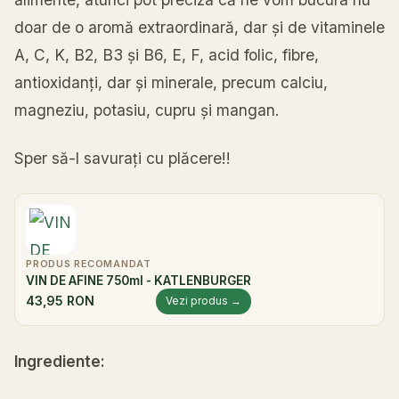
doar de o
aromă
extraordinară
, dar
și
de vitaminele
A, C, K, B2, B3
și
B6, E, F, acid folic, fibre,
antioxidanți
, dar
și
minerale, precum calciu,
magneziu, potasiu, cupru
și
mangan.
Sper
să
-l
savurați
cu
plăcere
!!
PRODUS RECOMANDAT
VIN DE AFINE 750ml - KATLENBURGER
43,95 RON
Vezi produs →
Ingrediente
: