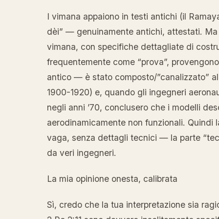
I vimana appaiono in testi antichi (il Ramay
dèi” — genuinamente antichi, attestati. Ma d
vimana, con specifiche dettagliate di costr
frequentemente come “prova”, provengono 
antico — è stato composto/”canalizzato” all
1900-1920) e, quando gli ingegneri aeronauti
negli anni ’70, conclusero che i modelli des
aerodinamicamente non funzionali. Quindi la 
vaga, senza dettagli tecnici — la parte “t
da veri ingegneri.
La mia opinione onesta, calibrata
Sì, credo che la tua interpretazione sia rag