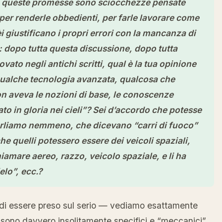
e queste promesse sono sciocchezze pensate
, per renderle obbedienti, per farle lavorare come
i giustificano i propri errori con la mancanza di
: dopo tutta questa discussione, dopo tutta
ovato negli antichi scritti, qual è la tua opinione
qualche tecnologia avanzata, qualcosa che
 aveva le nozioni di base, le conoscenze
to in gloria nei cieli”? Sei d’accordo che potesse
parliamo nemmeno, che dicevano “carri di fuoco”
e quelli potessero essere dei veicoli spaziali,
amare aereo, razzo, veicolo spaziale, e li ha
elo”, ecc.?
 di essere preso sul serio — vediamo esattamente
 sono davvero insolitamente specifici e “meccanici”