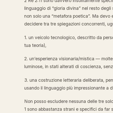
2 Re 2:11 sono davvero insolitamente specifi
linguaggio di “gloria divina” nel resto degli
non solo una “metafora poetica”. Ma devo 
decidere tra tre spiegazioni concorrenti, u
1. un veicolo tecnologico, descritto da per
tua teoria),
2. un’esperienza visionaria/mistica — molte 
luminose, in stati alterati di coscienza, se
3. una costruzione letteraria deliberata, pe
usando il linguaggio più impressionante a di
Non posso escludere nessuna delle tre solo
1 sono abbastanza strani e specifici da far