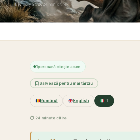
6 July 2026
24 min citire
Acasă
›
I
1
persoană citește acum
Salvează pentru mai târziu
Română
English
IT
⏱ 24 minute citire