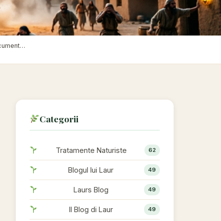
Capitolo 6: Chi È Davvero Dio? Cosa Rivelano gli Antichi Documenti — Parte 4
Categorii
Tratamente Naturiste
62
Blogul lui Laur
49
Laurs Blog
49
Il Blog di Laur
49