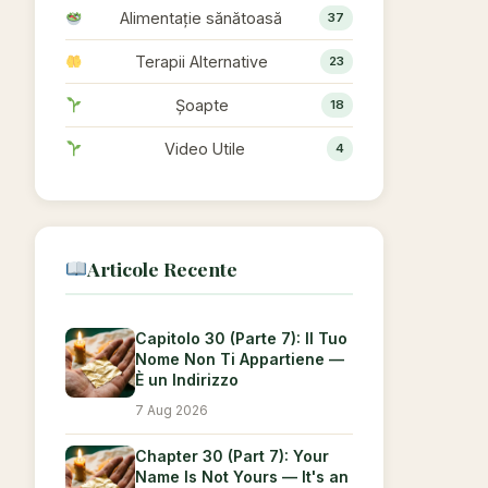
Alimentație sănătoasă
37
Terapii Alternative
23
Șoapte
18
Video Utile
4
Articole Recente
Capitolo 30 (Parte 7): Il Tuo
Nome Non Ti Appartiene —
È un Indirizzo
7 Aug 2026
Chapter 30 (Part 7): Your
Name Is Not Yours — It's an