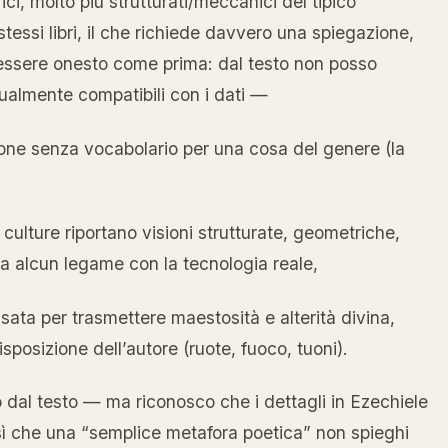
ci, molto più strutturati/meccanici del tipico
 stessi libri, il che richiede davvero una spiegazione,
essere onesto come prima: dal testo non posso
gualmente compatibili con i dati —
sone senza vocabolario per una cosa del genere (la
culture riportano visioni strutturate, geometriche,
nza alcun legame con la tecnologia reale,
nsata per trasmettere maestosità e alterità divina,
sposizione dell’autore (ruote, fuoco, tuoni).
 dal testo — ma riconosco che i dettagli in Ezechiele
 sì che una “semplice metafora poetica” non spieghi