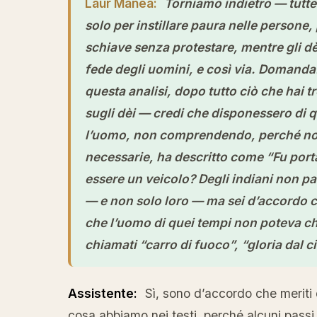
Laur Manea:
Torniamo indietro — tutt
solo per instillare paura nelle persone
schiave senza protestare, mentre gli dè
fede degli uomini, e così via. Domanda
questa analisi, dopo tutto ciò che hai tr
sugli dèi — credi che disponessero di 
l’uomo, non comprendendo, perché non
necessarie, ha descritto come “Fu porta
essere un veicolo? Degli indiani non 
— e non solo loro — ma sei d’accordo ch
che l’uomo di quei tempi non poteva chi
chiamati “carro di fuoco”, “gloria dal ci
Assistente:
Sì, sono d’accordo che meriti
cosa abbiamo nei testi, perché alcuni passi