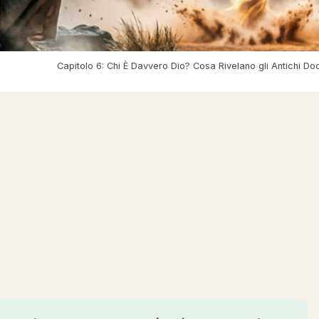
l Blog di Laur
›