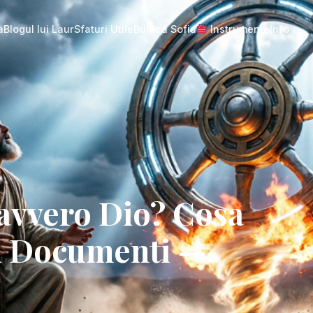
a
Blogul lui Laur
Sfaturi Utile
Bunica Sofia
Instrumente
Info
Davvero Dio? Cosa
hi Documenti —