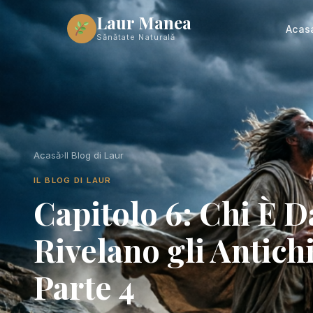
Laur Manea
Acas
Sănătate Naturală
Acasă
›
Il Blog di Laur
IL BLOG DI LAUR
Capitolo 6: Chi È 
Rivelano gli Antic
Parte 4