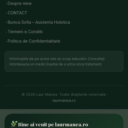
Despre mine
CONTACT
Bunica Sofia – Asistenta Holistica
Termeni si Conditii
Politica de Confidentialitate
Informațiile de pe acest site au scop educativ. Consultați
întotdeauna un medic înainte de a urma orice tratament.
© 2026 Laur Manea. Toate drepturile rezervate.
laurmanea.ro
✕
Articole salvate
STATISTICI PAGINĂ
Bine ai venit pe laurmanea.ro