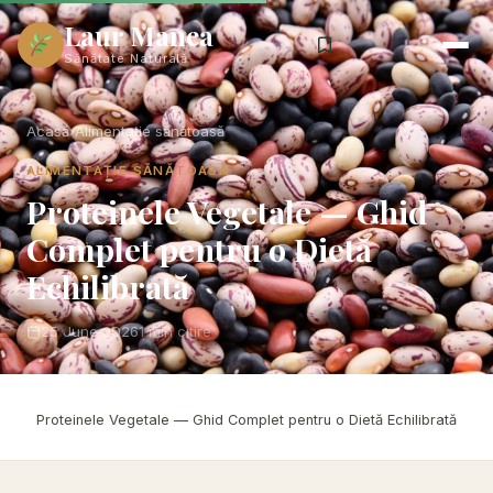
Laur Manea
Sănătate Naturală
Acasă
›
Alimentație sănătoasă
ALIMENTAȚIE SĂNĂTOASĂ
Proteinele Vegetale — Ghid
Complet pentru o Dietă
Echilibrată
25 June 2026
1 min citire
Acasă
›
Alimentație sănătoasă
›
Proteinele Vegetale — Ghid Complet pentru o Dietă Echilibrată