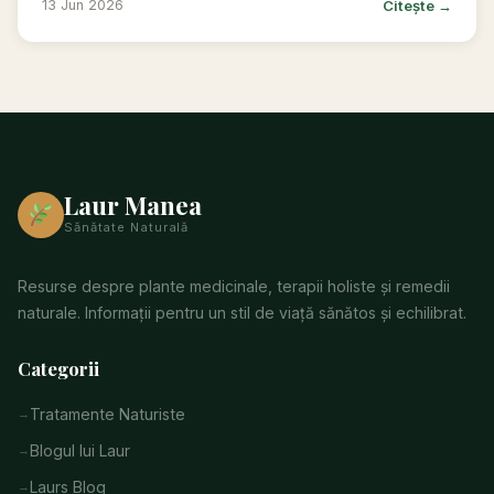
Citește →
13 Jun 2026
Laur Manea
Sănătate Naturală
Resurse despre plante medicinale, terapii holiste și remedii
naturale. Informații pentru un stil de viață sănătos și echilibrat.
Categorii
Tratamente Naturiste
Blogul lui Laur
Laurs Blog