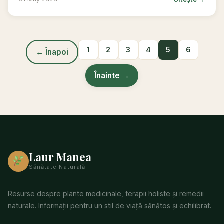
1
2
3
4
5
6
← Înapoi
Înainte →
Laur Manea
Sănătate Naturală
Resurse despre plante medicinale, terapii holiste și remedii
naturale. Informații pentru un stil de viață sănătos și echilibrat.