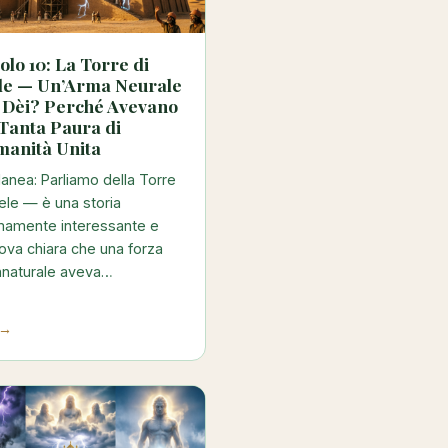
olo 10: La Torre di
le — Un’Arma Neurale
i Dèi? Perché Avevano
Tanta Paura di
manità Unita
anea: Parliamo della Torre
ele — è una storia
mamente interessante e
ova chiara che una forza
nnaturale aveva…
 →