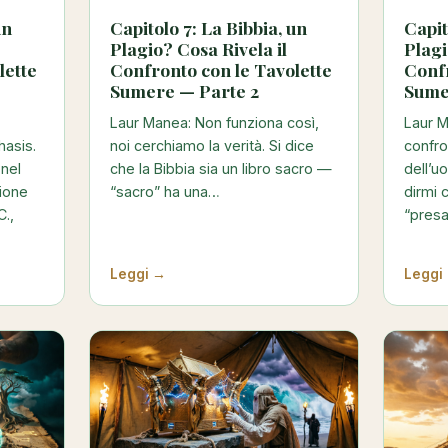
un
Capitolo 7: La Bibbia, un
Capit
Plagio? Cosa Rivela il
Plagi
lette
Confronto con le Tavolette
Confr
Sumere — Parte 2
Sume
Laur Manea: Non funziona così,
Laur M
hasis.
noi cerchiamo la verità. Si dice
confro
 nel
che la Bibbia sia un libro sacro —
dell’
sione
“sacro” ha una…
dirmi 
C.,
“pres
Leggi →
Leggi