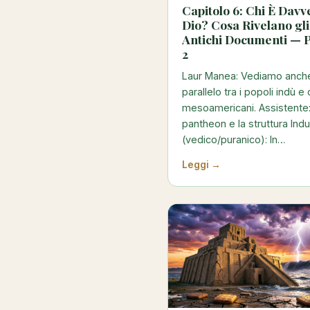
Capitolo 6: Chi È Davv
Dio? Cosa Rivelano gli
Antichi Documenti — 
2
Laur Manea: Vediamo anche
parallelo tra i popoli indù e 
mesoamericani. Assistente: 
pantheon e la struttura Ind
(vedico/puranico): In…
Leggi →