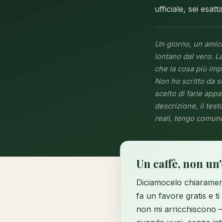
ufficiale, sei esa
Un giorno, un amico
lontano dal vero. L
che la cosa più imp
Non ho scritto da s
scelto di farle appa
descrizione, il test
reali, tengo comunq
Un caffè, non un
Diciamocelo chiaramen
fa un favore gratis e ti
non mi arricchiscono — 