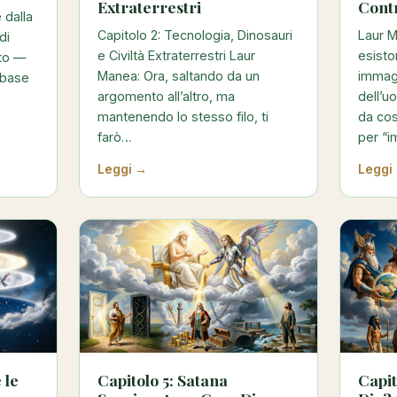
Extraterrestri
Cont
 dalla
Capitolo 2: Tecnologia, Dinosauri
Laur M
di
e Civiltà Extraterrestri Laur
esisto
uto —
Manea: Ora, saltando da un
immag
 base
argomento all’altro, ma
dell’u
mantenendo lo stesso filo, ti
da co
farò…
per “
Leggi →
Leggi
 le
Capitolo 5: Satana
Capit