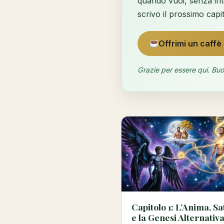
quando vuoi, senza int
scrivo il prossimo capi
Offrimi un caffè
Grazie per essere qui. Bu
Capitolo 1: L’Anima, S
e la Genesi Alternativ