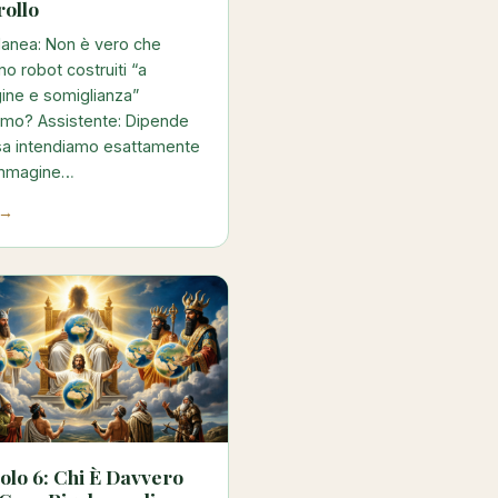
rollo
anea: Non è vero che
no robot costruiti “a
ine e somiglianza”
omo? Assistente: Dipende
sa intendiamo esattamente
immagine…
 →
olo 6: Chi È Davvero