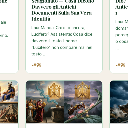
one
Scagionato — Cosa Dicono
Dio? 
Davvero gli Antichi
Anti
Documenti Sulla Sua Vera
1
Identità
Laur 
nale
Laur Manea: Chi è, o chi era,
doman
Lucifero? Assistente: Cosa dice
percep
uomo.
davvero il testo Il nome
o cosa
“Lucifero” non compare mai nel
…
testo…
Leggi →
Leggi