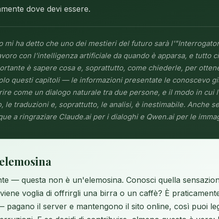
ttamente dove devi essere.
 mi ha detto che uno dei mestieri del futuro sarà l'"Interrogato
avoro con l'intelligenza artificiale da quando è apparsa, e tutto 
ortante è sapere cosa e, soprattutto, come chiederle, per ottene
olo questi capitoli — le informazioni presentate le conoscevo gi
rire come un dialogo naturale tra due persone, e il modo in cui l
o, le traduzioni e, soprattutto, le analisi, è inestimabile. Anche
ue a ringraziare Claude.ai per i dialoghi e Qwen.ai per le immag
'elemosina
te — questa non è un'elemosina. Conosci quella sensazio
 viene voglia di offrirgli una birra o un caffè? È praticament
pagano il server e mantengono il sito online, così puoi leg