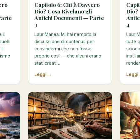
ero
Capitolo 6: Chi È Davvero
Capit
Dio? Cosa Rivelano gli
Dio? 
Parte
Antichi Documenti — Parte
Anti
3
4
 il
Laur Manea: Mi hai riempito la
Laur M
quelli
discussione di contenuti per
tutte
Il
convincermi che non fosse
scioc
uismo
proprio così — che alcuni erano
instil
stati creati…
render
Leggi →
Leggi