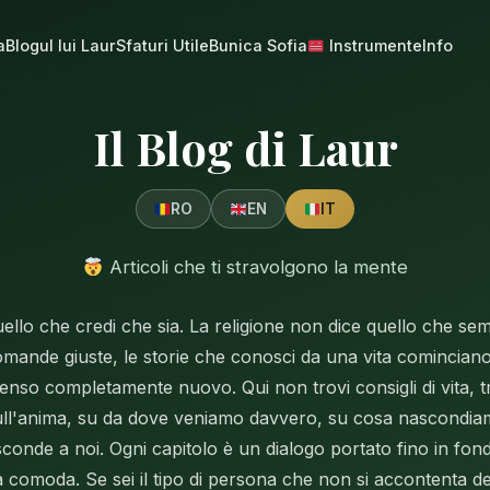
a
Blogul lui Laur
Sfaturi Utile
Bunica Sofia
Instrumente
Info
Il Blog di Laur
RO
EN
IT
Articoli che ti stravolgono la mente
llo che credi che sia. La religione non dice quello che sem
domande giuste, le storie che conosci da una vita cominciano
nso completamente nuovo. Qui non trovi consigli di vita, 
sull'anima, su da dove veniamo davvero, su cosa nascondiam
conde a noi. Ogni capitolo è un dialogo portato fino in fon
a comoda. Se sei il tipo di persona che non si accontenta de