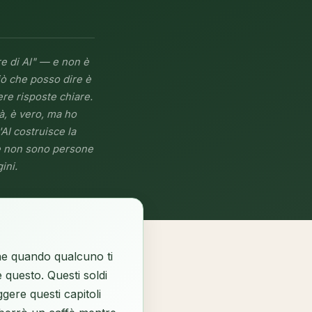
re di AI" — e non è
ciò che posso dire è
re risposte chiare.
à, è vero, ma ho
'AI costruisce la
 se non sono persone
ini.
ne quando qualcuno ti
e questo. Questi soldi
gere questi capitoli