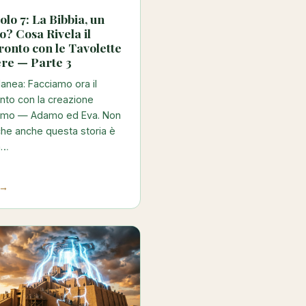
olo 7: La Bibbia, un
o? Cosa Rivela il
onto con le Tavolette
re — Parte 3
anea: Facciamo ora il
nto con la creazione
uomo — Adamo ed Eva. Non
che anche questa storia è
a…
 →