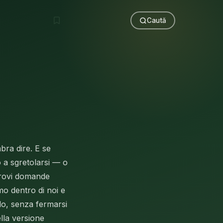
Caută
bra dire. E se
 a sgretolarsi — o
trovi domande
o dentro di noi e
do, senza fermarsi
lla versione