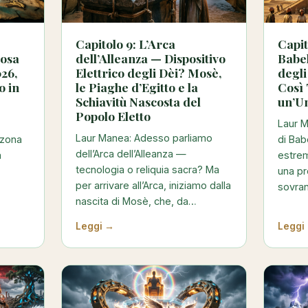
Capitolo 9: L’Arca
Capit
Cosa
dell’Alleanza — Dispositivo
Babe
026,
Elettrico degli Dèi? Mosè,
degl
o in
le Piaghe d’Egitto e la
Così 
Schiavitù Nascosta del
un’U
Popolo Eletto
Laur M
Laur Manea: Adesso parliamo
 zona
di Bab
dell’Arca dell’Alleanza —
a
estre
tecnologia o reliquia sacra? Ma
una pr
per arrivare all’Arca, iniziamo dalla
sovra
nascita di Mosè, che, da…
Leggi →
Leggi