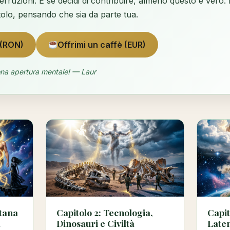
erruzioni. E se decidi di contribuire, almeno questo è vero
tolo, pensando che sia da parte tua.
 (RON)
Offrimi un caffè (EUR)
ona apertura mentale! — Laur
atana
Capitolo 2: Tecnologia,
Capit
a
Dinosauri e Civiltà
Laten